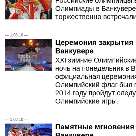
Российские олимпийцы в
Олимпиады в Ванкувере.
торжественно встречал
—
1.03.10
—
Церемония закрытия
Ванкувере
XXI зимние Олимпийские
ночь на понедельник в 
официальная церемония
Олимпийский флаг был п
2014 году пройдут сле
Олимпийские игры.
—
1.03.10
—
Памятные мгновения
Ванкувере