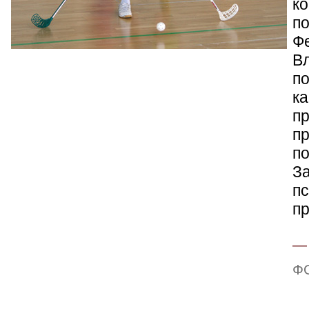
ко
по
Ф
В
по
к
пр
п
п
З
пс
пр
Ф