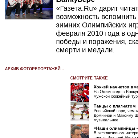
«Газета.Ru» дарит чита
возможность вспомнить 
зимних Олимпийских игр 
февраля 2010 года в од
победы и поражения, ск
смерти и медали.
АРХИВ ФОТОРЕПОРТАЖЕЙ...
СМОТРИТЕ ТАКЖЕ
Хоккей начнется вм
На Олимпиаде в Ванкув
мужской хоккейный тур
Танцы с плагиатом
Российской паре, чемп
Домниной и Максиму Ша
музыкальное
«Наши олимпийцы –
В эксклюзивном интер
спорта Виталий Мутко 