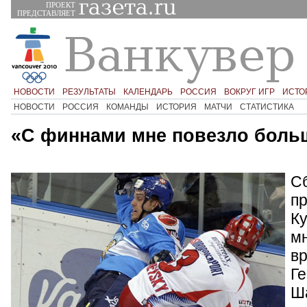
ПРОЕКТ
ПРЕДСТАВЛЯЕТ
НОВОСТИ
РЕЗУЛЬТАТЫ
КАЛЕНДАРЬ
РОССИЯ
ВОКРУГ ИГР
ИСТО
НОВОСТИ
РОССИЯ
КОМАНДЫ
ИСТОРИЯ
МАТЧИ
СТАТИСТИКА
«С финнами мне повезло боль
С
п
Ку
мн
в
Ге
Ш