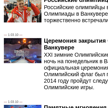
Российские олимпийцы в
Олимпиады в Ванкувере.
торжественно встречал
—
1.03.10
—
Церемония закрытия
Ванкувере
XXI зимние Олимпийские
ночь на понедельник в 
официальная церемония
Олимпийский флаг был п
2014 году пройдут сле
Олимпийские игры.
—
1.03.10
—
Памятные мгновения