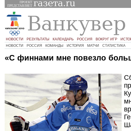
ПРОЕКТ
ПРЕДСТАВЛЯЕТ
НОВОСТИ
РЕЗУЛЬТАТЫ
КАЛЕНДАРЬ
РОССИЯ
ВОКРУГ ИГР
ИСТО
НОВОСТИ
РОССИЯ
КОМАНДЫ
ИСТОРИЯ
МАТЧИ
СТАТИСТИКА
«С финнами мне повезло боль
С
п
Ку
мн
в
Ге
Ш