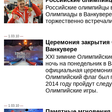
Российские олимпийцы в
Олимпиады в Ванкувере.
торжественно встречал
—
1.03.10
—
Церемония закрытия
Ванкувере
XXI зимние Олимпийские
ночь на понедельник в 
официальная церемония
Олимпийский флаг был п
2014 году пройдут сле
Олимпийские игры.
—
1.03.10
—
Памятные мгновения