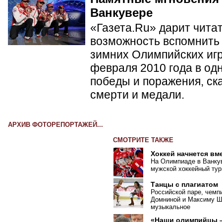
Ванкувере
«Газета.Ru» дарит чита
возможность вспомнить 
зимних Олимпийских игр 
февраля 2010 года в од
победы и поражения, ск
смерти и медали.
АРХИВ ФОТОРЕПОРТАЖЕЙ...
СМОТРИТЕ ТАКЖЕ
Хоккей начнется вм
На Олимпиаде в Ванкув
мужской хоккейный тур
Танцы с плагиатом
Российской паре, чемп
Домниной и Максиму Ша
музыкальное
«Наши олимпийцы –