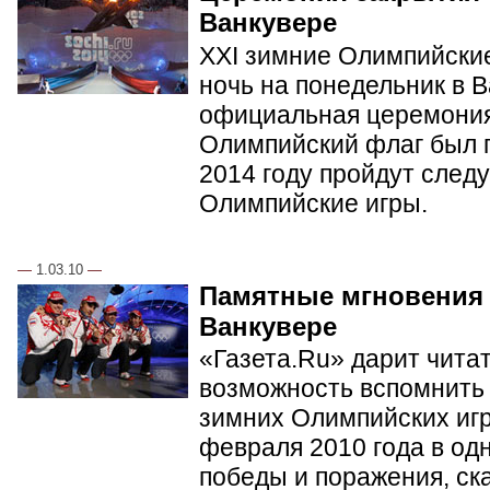
Ванкувере
XXI зимние Олимпийские
ночь на понедельник в 
официальная церемония
Олимпийский флаг был п
2014 году пройдут сле
Олимпийские игры.
—
1.03.10
—
Памятные мгновения
Ванкувере
«Газета.Ru» дарит чита
возможность вспомнить 
зимних Олимпийских игр 
февраля 2010 года в од
победы и поражения, ск