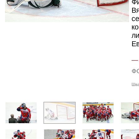
Ф
В
с
ко
л
Ев
Ф
Шва