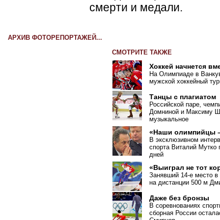
смерти и медали.
АРХИВ ФОТОРЕПОРТАЖЕЙ...
СМОТРИТЕ ТАКЖЕ
Хоккей начнется вм
На Олимпиаде в Ванкув
мужской хоккейный тур
Танцы с плагиатом
Российской паре, чемп
Домниной и Максиму Ша
музыкальное
«Наши олимпийцы –
В эксклюзивном интер
спорта Виталий Мутко 
дней
«Выиграл не тот ко
Занявший 14-е место в
на дистанции 500 м Дм
Даже без бронзы
В соревнованиях спорт
сборная России остала