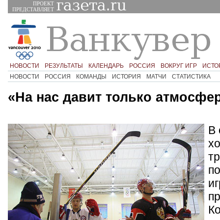
ПРОЕКТ
ПРЕДСТАВЛЯЕТ
НОВОСТИ
РЕЗУЛЬТАТЫ
КАЛЕНДАРЬ
РОССИЯ
ВОКРУГ ИГР
ИСТО
НОВОСТИ
РОССИЯ
КОМАНДЫ
ИСТОРИЯ
МАТЧИ
СТАТИСТИКА
«На нас давит только атмосфе
В 
х
тр
п
иг
пр
К