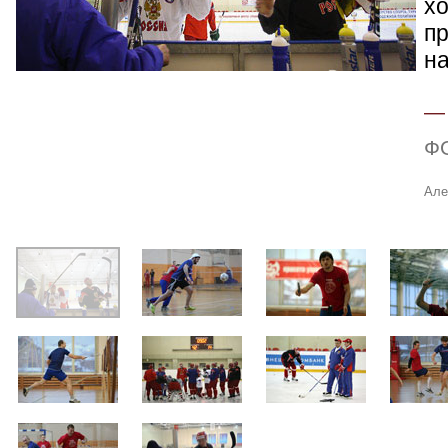
хо
п
н
Ф
Але