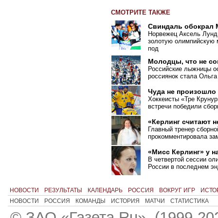
СМОТРИТЕ ТАКЖЕ
Свиндаль обокрал
Норвежец Аксель Лунд
золотую олимпийскую м
под
Молодцы, что не с
Российские лыжницы ос
россиянок стала Ольга
Чуда не произошло
Хоккеисты «Тре Крунур
встречи победили сбо
«Керлинг считают 
Главный тренер сборно
прокомментировала зам
«Мисс Керлинг» у н
В четвертой сессии ол
России в последнем эн
НОВОСТИ
РЕЗУЛЬТАТЫ
КАЛЕНДАРЬ
РОССИЯ
ВОКРУГ ИГР
ИСТО
НОВОСТИ
РОССИЯ
КОМАНДЫ
ИСТОРИЯ
МАТЧИ
СТАТИСТИКА
© ЗАО «Газета.Ru». (1999-20