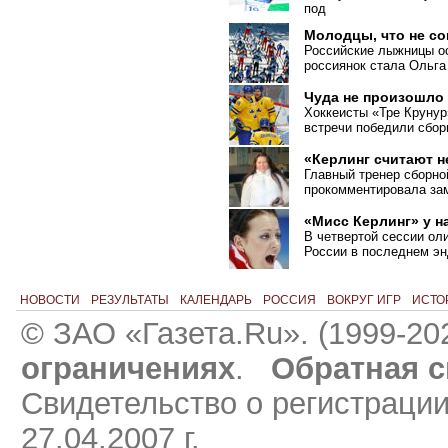
под
Молодцы, что не с
Российские лыжницы ос
россиянок стала Ольга
Чуда не произошло
Хоккеисты «Тре Крунур
встречи победили сбо
«Керлинг считают 
Главный тренер сборно
прокомментировала зам
«Мисс Керлинг» у н
В четвертой сессии ол
России в последнем эн
НОВОСТИ
РЕЗУЛЬТАТЫ
КАЛЕНДАРЬ
РОССИЯ
ВОКРУГ ИГР
ИСТО
© ЗАО «Газета.Ru». (1999-20
ограничениях
.
Обратная с
Свидетельство о регистраци
27.04.2007 г.