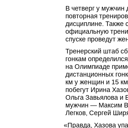
В четверг у мужчин
повторная трениров
дисциплине. Также 
официальную трени
спуске проведут же
Тренерский штаб с
гонкам определился
на Олимпиаде приме
дистанционных гон
км у женщин и 15 к
побегут Ирина Хазо
Ольга Завьялова и 
мужчин — Максим В
Легков, Сергей Шир
«
Правда, Хазова упа