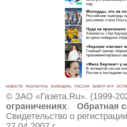
под
Молодцы, что не с
Российские лыжницы ос
россиянок стала Ольга
Чуда не произошло
Хоккеисты «Тре Крунур
встречи победили сбо
«Керлинг считают 
Главный тренер сборно
прокомментировала зам
«Мисс Керлинг» у н
В четвертой сессии ол
России в последнем эн
НОВОСТИ
РЕЗУЛЬТАТЫ
КАЛЕНДАРЬ
РОССИЯ
ВОКРУГ ИГР
ИСТО
© ЗАО «Газета.Ru». (1999-20
ограничениях
.
Обратная с
Свидетельство о регистраци
27.04.2007 г.