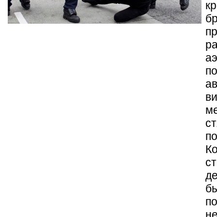
кр
б
пр
р
а
п
ав
ви
м
с
п
Ко
ст
де
б
по
не