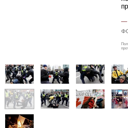
п
Ф
Пол
про