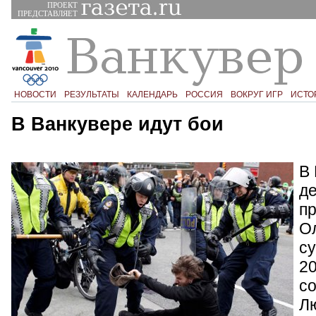
ПРОЕКТ
ПРЕДСТАВЛЯЕТ
НОВОСТИ
РЕЗУЛЬТАТЫ
КАЛЕНДАРЬ
РОССИЯ
ВОКРУГ ИГР
ИСТО
В Ванкувере идут бои
В
д
п
Ол
су
2
со
Лю