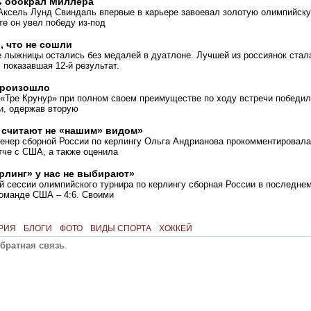
ь обокрал Миллера
Аксель Лунд Свиндаль впервые в карьере завоевал золотую олимпийск
те он увел победу из-под
 что не сошли
 лыжницы остались без медалей в дуатлоне. Лучшей из россиянок стал
 показавшая 12-й результат.
произошло
 «Тре Крунур» при полном своем преимуществе по ходу встречи победи
и, одержав вторую
 считают не «нашим» видом»
ренер сборной России по керлингу Ольга Андрианова прокомментировала
тче с США, а также оценила
рлинг» у нас не выбирают»
й сессии олимпийского турнира по керлингу сборная России в последне
команде США – 4:6. Своими
РИЯ
БЛОГИ
ФОТО
ВИДЫ СПОРТА
ХОККЕЙ
братная связь
.