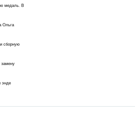
ую медаль. В
а Ольга
ли сборную
 замену
м энде