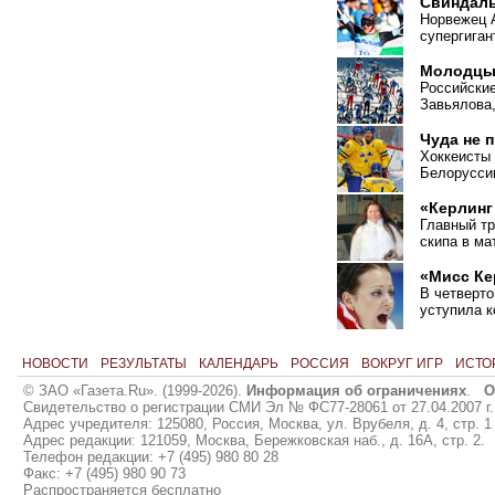
Свиндал
Норвежец 
супергиган
Молодцы,
Российские
Завьялова,
Чуда не 
Хоккеисты
Белорусси
«Керлинг
Главный т
скипа в ма
«Мисс Ке
В четверто
уступила 
НОВОСТИ
РЕЗУЛЬТАТЫ
КАЛЕНДАРЬ
РОССИЯ
ВОКРУГ ИГР
ИСТО
© ЗАО «Газета.Ru». (1999-2026).
Информация об ограничениях
.
О
Свидетельство о регистрации СМИ Эл № ФС77-28061 от 27.04.2007 г.
Адрес учредителя: 125080, Россия, Москва, ул. Врубеля, д. 4, стр. 1
Адрес редакции: 121059, Москва, Бережковская наб., д. 16А, стр. 2.
Телефон редакции: +7 (495) 980 80 28
Факс: +7 (495) 980 90 73
Распространяется бесплатно