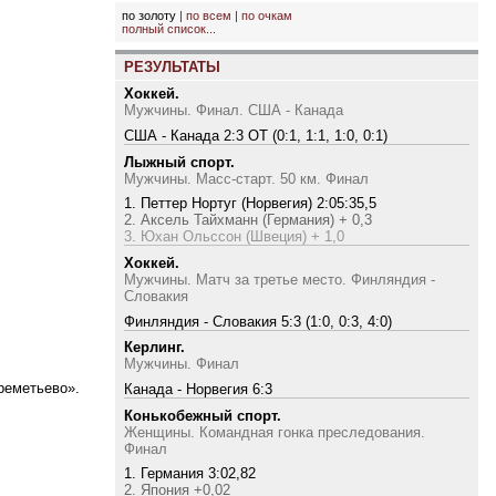
по золоту
|
по всем
|
по очкам
полный список...
РЕЗУЛЬТАТЫ
Хоккей.
Мужчины. Финал. США - Канада
США - Канада 2:3 ОТ (0:1, 1:1, 1:0, 0:1)
Лыжный спорт.
Мужчины. Масс-старт. 50 км. Финал
1. Петтер Нортуг (Норвегия) 2:05:35,5
2. Аксель Тайхманн (Германия) + 0,3
3. Юхан Ольссон (Швеция) + 1,0
Хоккей.
Мужчины. Матч за третье место. Финляндия -
Словакия
Финляндия - Словакия 5:3 (1:0, 0:3, 4:0)
Керлинг.
Мужчины. Финал
реметьево».
Канада - Норвегия 6:3
Конькобежный спорт.
Женщины. Командная гонка преследования.
Финал
1. Германия 3:02,82
2. Япония +0,02