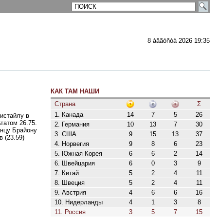
8 àâãóñòà 2026 19:35
КАК ТАМ НАШИ
ментарии
Страна
Σ
1. Канада
14
7
5
26
истайлу в
татом 26.75.
2. Германия
10
13
7
30
анцу Брайону
3. США
9
15
13
37
 (23.59)
4. Норвегия
9
8
6
23
5. Южная Корея
6
6
2
14
6. Швейцария
6
0
3
9
7. Китай
5
2
4
11
8. Швеция
5
2
4
11
9. Австрия
4
6
6
16
10. Нидерланды
4
1
3
8
11. Россия
3
5
7
15