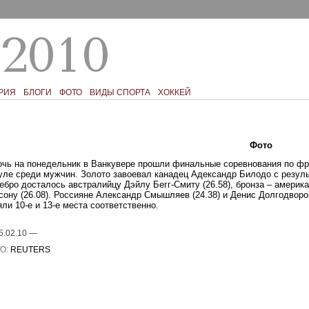
РИЯ
БЛОГИ
ФОТО
ВИДЫ СПОРТА
ХОККЕЙ
Текст
Фото
Ком
очь на понедельник в Ванкувере прошли финальные соревнования по фр
уле среди мужчин. Золото завоевал канадец Адександр Билодо с резуль
ебро досталось австралийцу Дэйлу Бегг-Смиту (26.58), бронза – америк
сону (26.08). Россияне Александр Смышляев (24.38) и Денис Долгодворов
яли 10-е и 13-е места соответственно.
5.02.10
—
О:
REUTERS