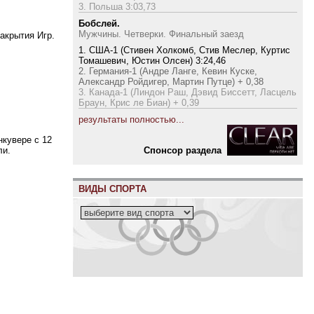
3. Польша 3:03,73
Бобслей.
Мужчины. Четверки. Финальный заезд
акрытия Игр.
1. США-1 (Стивен Холкомб, Стив Меслер, Куртис
Томашевич, Юстин Олсен) 3:24,46
2. Германия-1 (Андре Ланге, Кевин Куске,
Александр Ройдигер, Мартин Путце) + 0,38
3. Канада-1 (Линдон Раш, Дэвид Биссетт, Ласцель
Браун, Крис ле Биан) + 0,39
результаты полностью...
нкувере с 12
Cпонсор раздела
ли.
ВИДЫ СПОРТА