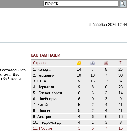
8 àâãóñòà 2026 12:44
КАК ТАМ НАШИ
ментарии
Страна
Σ
1. Канада
14
7
5
26
 осталась без
стала. Две
2. Германия
10
13
7
30
нгбо Чжао и
3. США
9
15
13
37
4. Норвегия
9
8
6
23
5. Южная Корея
6
6
2
14
6. Швейцария
6
0
3
9
7. Китай
5
2
4
11
8. Швеция
5
2
4
11
9. Австрия
4
6
6
16
10. Нидерланды
4
1
3
8
11. Россия
3
5
7
15