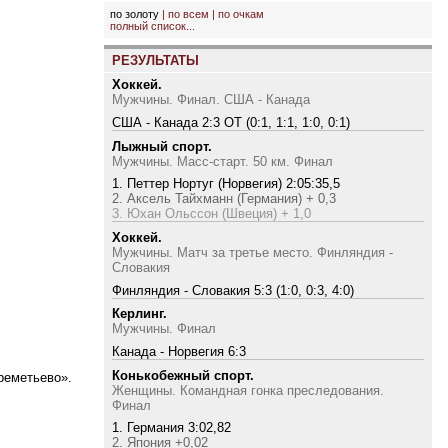
по золоту
|
по всем
|
по очкам
полный список...
РЕЗУЛЬТАТЫ
Хоккей.
Мужчины. Финал. США - Канада
США - Канада 2:3 ОТ (0:1, 1:1, 1:0, 0:1)
Лыжный спорт.
Мужчины. Масс-старт. 50 км. Финал
1. Петтер Нортуг (Норвегия) 2:05:35,5
2. Аксель Тайхманн (Германия) + 0,3
3. Юхан Ольссон (Швеция) + 1,0
Хоккей.
Мужчины. Матч за третье место. Финляндия -
Словакия
Финляндия - Словакия 5:3 (1:0, 0:3, 4:0)
Керлинг.
Мужчины. Финал
Канада - Норвегия 6:3
Конькобежный спорт.
реметьево».
Женщины. Командная гонка преследования.
Финал
1. Германия 3:02,82
2. Япония +0,02