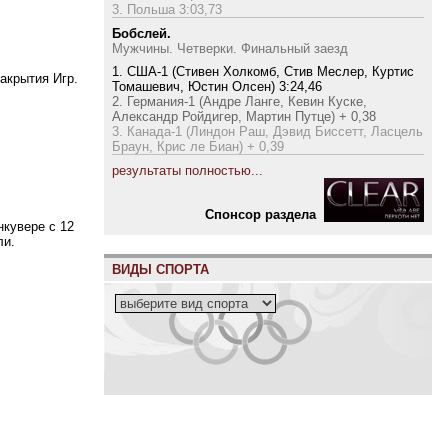
3. Польша 3:03,73
Бобслей.
Мужчины. Четверки. Финальный заезд
1. США-1 (Стивен Холкомб, Стив Меслер, Куртис
акрытия Игр.
Томашевич, Юстин Олсен) 3:24,46
2. Германия-1 (Андре Ланге, Кевин Куске,
Александр Ройдигер, Мартин Путце) + 0,38
3. Канада-1 (Линдон Раш, Дэвид Биссетт, Ласцель
Браун, Крис ле Биан) + 0,39
результаты полностью...
Cпонсор раздела
нкувере с 12
ли.
ВИДЫ СПОРТА