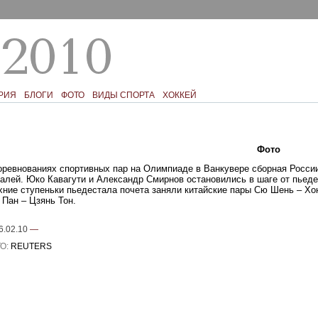
РИЯ
БЛОГИ
ФОТО
ВИДЫ СПОРТА
ХОККЕЙ
Текст
Фото
Ком
оревнованиях спортивных пар на Олимпиаде в Ванкувере сборная России
алей. Юко Кавагути и Александр Смирнов остановились в шаге от пьеде
хние ступеньки пьедестала почета заняли китайские пары Cю Шень – Хо
 Пан – Цзянь Тон.
6.02.10
—
О:
REUTERS