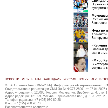
Свиндал
Норвежец 
супергиган
Молодцы,
Российские
Завьялова,
Чуда не 
Хоккеисты
Белорусси
«Керлинг
Главный т
скипа в ма
«Мисс Ке
В четверто
уступила 
НОВОСТИ
РЕЗУЛЬТАТЫ
КАЛЕНДАРЬ
РОССИЯ
ВОКРУГ ИГР
ИСТО
© ЗАО «Газета.Ru». (1999-2026).
Информация об ограничениях
.
О
Свидетельство о регистрации СМИ Эл № ФС77-28061 от 27.04.2007 г.
Адрес учредителя: 125080, Россия, Москва, ул. Врубеля, д. 4, стр. 1
Адрес редакции: 121059, Москва, Бережковская наб., д. 16А, стр. 2.
Телефон редакции: +7 (495) 980 80 28
Факс: +7 (495) 980 90 73
Распространяется бесплатно