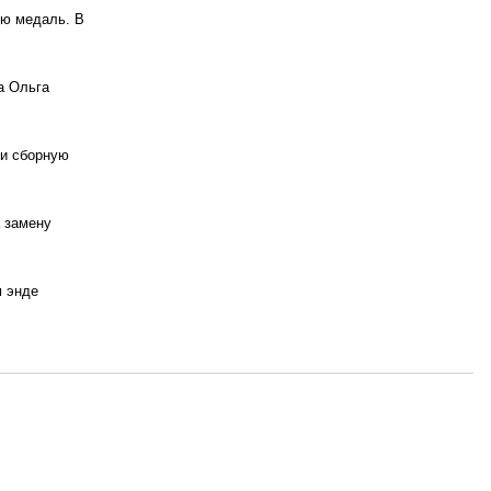
ую медаль. В
а Ольга
ли сборную
 замену
м энде