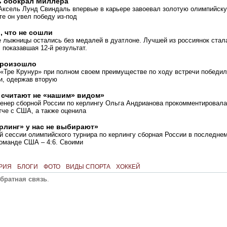
ь обокрал Миллера
Аксель Лунд Свиндаль впервые в карьере завоевал золотую олимпийск
те он увел победу из-под
 что не сошли
 лыжницы остались без медалей в дуатлоне. Лучшей из россиянок стал
 показавшая 12-й результат.
произошло
 «Тре Крунур» при полном своем преимуществе по ходу встречи победи
и, одержав вторую
 считают не «нашим» видом»
ренер сборной России по керлингу Ольга Андрианова прокомментировала
тче с США, а также оценила
рлинг» у нас не выбирают»
й сессии олимпийского турнира по керлингу сборная России в последне
команде США – 4:6. Своими
РИЯ
БЛОГИ
ФОТО
ВИДЫ СПОРТА
ХОККЕЙ
братная связь
.