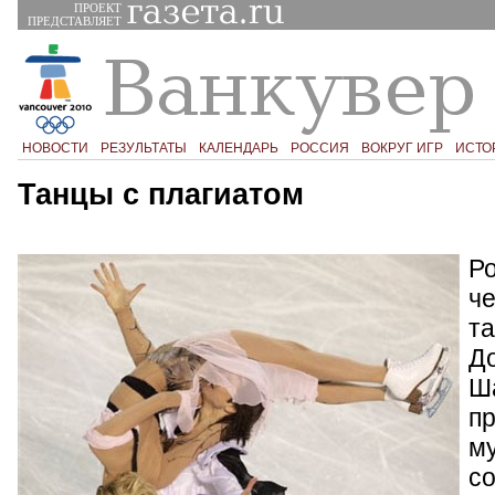
ПРОЕКТ
ПРЕДСТАВЛЯЕТ
НОВОСТИ
РЕЗУЛЬТАТЫ
КАЛЕНДАРЬ
РОССИЯ
ВОКРУГ ИГР
ИСТО
Танцы с плагиатом
Ро
ч
та
Д
Ш
п
м
с