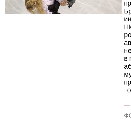
п
Б
и
Ш
р
ав
н
в
а
м
пр
To
Ф