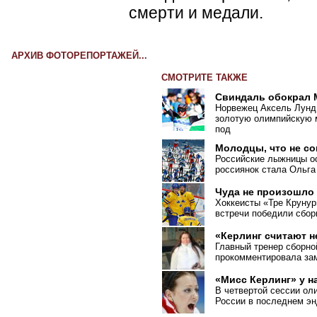
смерти и медали.
АРХИВ ФОТОРЕПОРТАЖЕЙ...
СМОТРИТЕ ТАКЖЕ
Свиндаль обокрал
Норвежец Аксель Лунд
золотую олимпийскую м
под
Молодцы, что не с
Российские лыжницы ос
россиянок стала Ольга
Чуда не произошло
Хоккеисты «Тре Крунур
встречи победили сбо
«Керлинг считают 
Главный тренер сборно
прокомментировала зам
«Мисс Керлинг» у н
В четвертой сессии ол
России в последнем эн