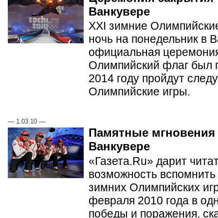
Ванкувере
XXI зимние Олимпийские
ночь на понедельник в 
официальная церемония
Олимпийский флаг был п
2014 году пройдут сле
Олимпийские игры.
—
1.03.10
—
Памятные мгновения
Ванкувере
«Газета.Ru» дарит чита
возможность вспомнить 
зимних Олимпийских игр 
февраля 2010 года в од
победы и поражения, ск