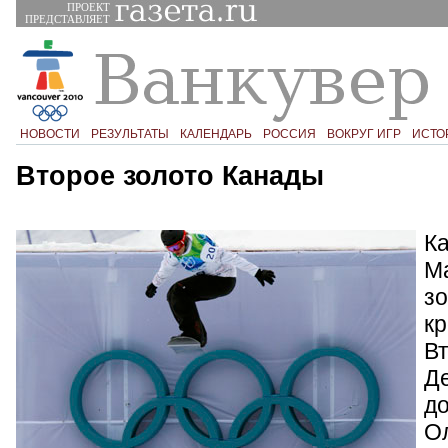
ПРОЕКТ
ПРЕДСТАВЛЯЕТ
НОВОСТИ
РЕЗУЛЬТАТЫ
КАЛЕНДАРЬ
РОССИЯ
ВОКРУГ ИГР
ИСТО
Второе золото Канады
К
М
зо
к
В
Д
д
Ол