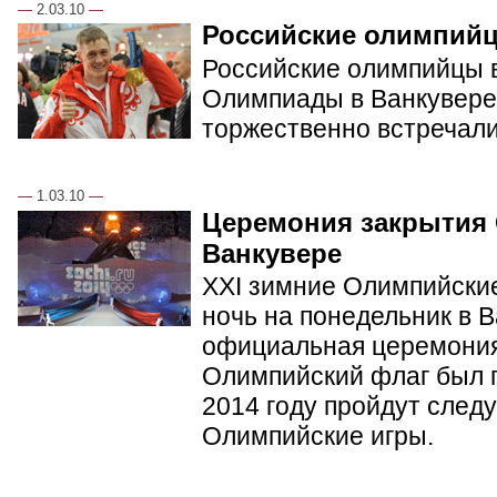
—
2.03.10
—
Российские олимпий
Российские олимпийцы в
Олимпиады в Ванкувере.
торжественно встречал
—
1.03.10
—
Церемония закрытия
Ванкувере
XXI зимние Олимпийские
ночь на понедельник в 
официальная церемония
Олимпийский флаг был п
2014 году пройдут сле
Олимпийские игры.