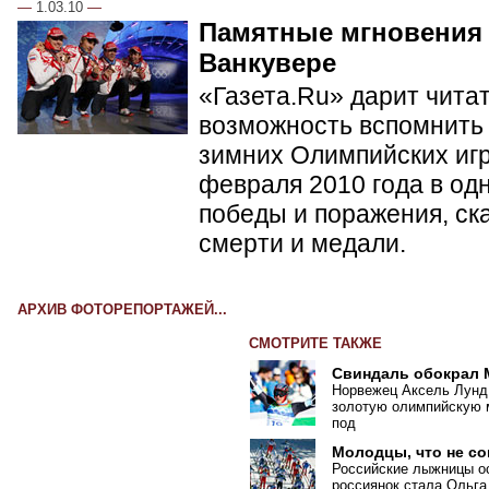
—
1.03.10
—
Памятные мгновения
Ванкувере
«Газета.Ru» дарит чита
возможность вспомнить 
зимних Олимпийских игр 
февраля 2010 года в од
победы и поражения, ск
смерти и медали.
АРХИВ ФОТОРЕПОРТАЖЕЙ...
СМОТРИТЕ ТАКЖЕ
Свиндаль обокрал
Норвежец Аксель Лунд
золотую олимпийскую м
под
Молодцы, что не с
Российские лыжницы ос
россиянок стала Ольга