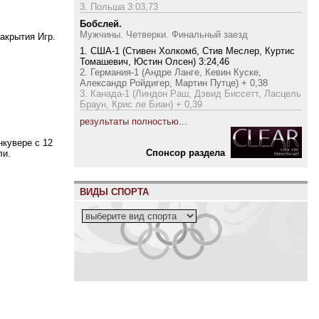
3. Польша 3:03,73
Бобслей.
Мужчины. Четверки. Финальный заезд
акрытия Игр.
1. США-1 (Стивен Холкомб, Стив Меслер, Куртис
Томашевич, Юстин Олсен) 3:24,46
2. Германия-1 (Андре Ланге, Кевин Куске,
Александр Ройдигер, Мартин Путце) + 0,38
3. Канада-1 (Линдон Раш, Дэвид Биссетт, Ласцель
Браун, Крис ле Биан) + 0,39
результаты полностью...
нкувере с 12
Cпонсор раздела
ли.
ВИДЫ СПОРТА