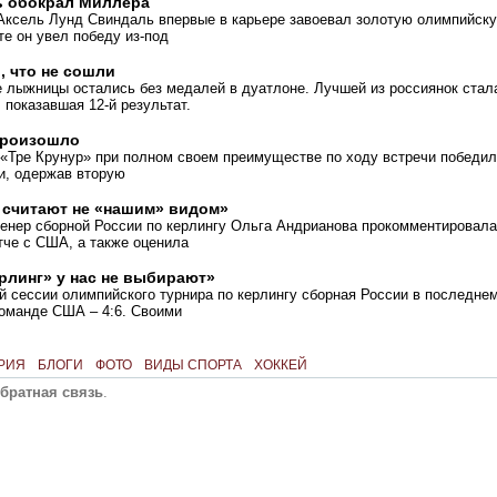
ь обокрал Миллера
Аксель Лунд Свиндаль впервые в карьере завоевал золотую олимпийск
те он увел победу из-под
 что не сошли
 лыжницы остались без медалей в дуатлоне. Лучшей из россиянок стал
 показавшая 12-й результат.
произошло
 «Тре Крунур» при полном своем преимуществе по ходу встречи победи
и, одержав вторую
 считают не «нашим» видом»
ренер сборной России по керлингу Ольга Андрианова прокомментировала
тче с США, а также оценила
рлинг» у нас не выбирают»
й сессии олимпийского турнира по керлингу сборная России в последне
команде США – 4:6. Своими
РИЯ
БЛОГИ
ФОТО
ВИДЫ СПОРТА
ХОККЕЙ
братная связь
.