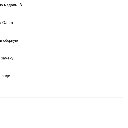
ую медаль. В
а Ольга
ли сборную
 замену
м энде