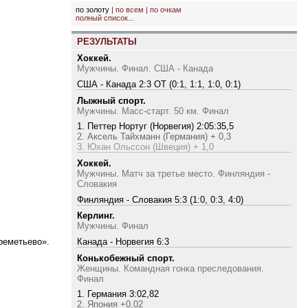
по золоту
|
по всем
|
по очкам
полный список...
РЕЗУЛЬТАТЫ
Хоккей.
Мужчины. Финал. США - Канада
США - Канада 2:3 ОТ (0:1, 1:1, 1:0, 0:1)
Лыжный спорт.
Мужчины. Масс-старт. 50 км. Финал
1. Петтер Нортуг (Норвегия) 2:05:35,5
2. Аксель Тайхманн (Германия) + 0,3
3. Юхан Ольссон (Швеция) + 1,0
Хоккей.
Мужчины. Матч за третье место. Финляндия -
Словакия
Финляндия - Словакия 5:3 (1:0, 0:3, 4:0)
Керлинг.
Мужчины. Финал
реметьево».
Канада - Норвегия 6:3
Конькобежный спорт.
Женщины. Командная гонка преследования.
Финал
1. Германия 3:02,82
2. Япония +0,02