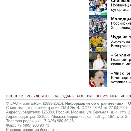
Свиндал
Норвежец 
супергиган
Молодцы,
Российские
Завьялова,
Чуда не 
Хоккеисты
Белорусси
«Керлинг
Главный т
скипа в ма
«Мисс Ке
В четверто
уступила 
НОВОСТИ
РЕЗУЛЬТАТЫ
КАЛЕНДАРЬ
РОССИЯ
ВОКРУГ ИГР
ИСТО
© ЗАО «Газета.Ru». (1999-2026).
Информация об ограничениях
.
О
Свидетельство о регистрации СМИ Эл № ФС77-28061 от 27.04.2007 г.
Адрес учредителя: 125080, Россия, Москва, ул. Врубеля, д. 4, стр. 1
Адрес редакции: 121059, Москва, Бережковская наб., д. 16А, стр. 2.
Телефон редакции: +7 (495) 980 80 28
Факс: +7 (495) 980 90 73
Распространяется бесплатно