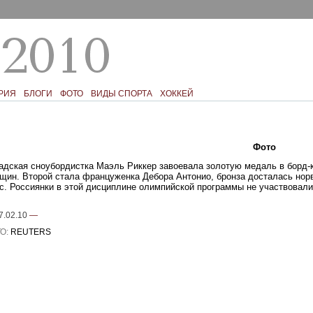
РИЯ
БЛОГИ
ФОТО
ВИДЫ СПОРТА
ХОККЕЙ
Текст
Фото
Ком
адская сноубордистка Маэль Риккер завоевала золотую медаль в борд-
щин. Второй стала француженка Дебора Антонио, бронза досталась нор
с. Россиянки в этой дисциплине олимпийской программы не участвовали
7.02.10
—
О:
REUTERS