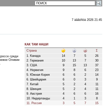
7 àâãóñòà 2026 21:45
КАК ТАМ НАШИ
ментарии
Страна
Σ
1. Канада
14
7
5
26
кроссе среди
вежке Оливии
2. Германия
10
13
7
30
.
3. США
9
15
13
37
4. Норвегия
9
8
6
23
5. Южная Корея
6
6
2
14
6. Швейцария
6
0
3
9
7. Китай
5
2
4
11
8. Швеция
5
2
4
11
9. Австрия
4
6
6
16
10. Нидерланды
4
1
3
8
11. Россия
3
5
7
15