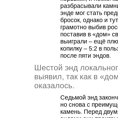
разбрасывали камн
энде мог стать пре
бросок, однако и ту
грамотно выбив рос
поставив в
«
дом» св
выиграли – ещё плю
копилку – 5:2 в пол
после пяти эндов.
Шестой энд локальног
выявил, так как в
«
дом
оказалось.
Седьмой энд законч
но снова с преимущ
камень. Перед дву