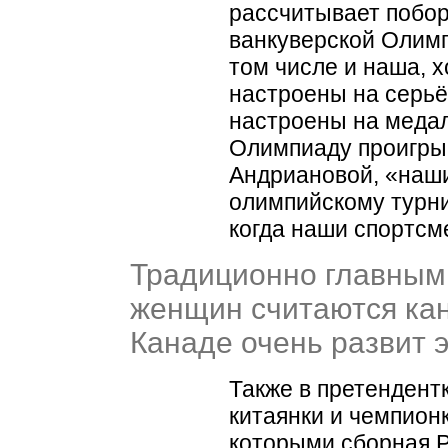
рассчитывает побор
ванкуверской Олим
том числе и наша, 
настроены на серьё
настроены на медал
Олимпиаду проигрыв
Андриановой,
«
наши
олимпийскому турнир
когда наши спортсм
Традиционно главным
женщин считаются кан
Канаде очень развит э
Также в претендент
китаянки и чемпион
которыми сборная Р