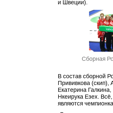
и Швеции).
Сборная Ро
В состав сборной 
Прививкова
(
скип),
Екатерина Галкина,
Нкеирука Езех. Всё
являются чемпионк