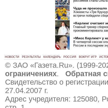
россиянок стала Ольга
Чуда не произошло
Хоккеисты «Тре Крунур
встречи победили сбо
«Керлинг считают 
Главный тренер сборно
прокомментировала зам
«Мисс Керлинг» у н
В четвертой сессии ол
России в последнем эн
НОВОСТИ
РЕЗУЛЬТАТЫ
КАЛЕНДАРЬ
РОССИЯ
ВОКРУГ ИГР
ИСТО
© ЗАО «Газета.Ru». (1999-20
ограничениях
.
Обратная с
Свидетельство о регистраци
27.04.2007 г.
Адрес учредителя: 125080, Ро
стр. 1