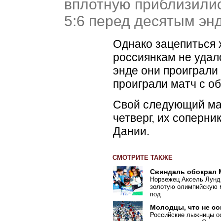
вплотную приблизилис
5:6 перед десятым эн
Однако зацепиться 
россиянкам не удал
энде они проиграли 
проиграли матч с о
Свой следующий мат
четверг, их соперни
Дании.
СМОТРИТЕ ТАКЖЕ
Свиндаль обокрал
Норвежец Аксель Лунд
золотую олимпийскую м
под
Молодцы, что не с
Российские лыжницы ос