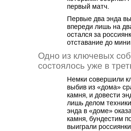
первый матч.
Первые два энда вы
впереди лишь на дв
остался за россиян
отставание до мини
Одно из ключевых соб
состоялось уже в трет
Немки совершили кл
выбив из
«
дома» ср
камня, и довести э
лишь делом техники
энда в
«
доме» оказ
камня, бундестим п
выиграли россиянки