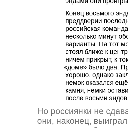
эндами они проигры
Конец восьмого энд
преддверии последн
российская команда
несколько минут о
варианты. На тот м
стоял ближе к центр
ничем прикрыт, к т
«
доме» было два. П
хорошо, однако зак
немок оказался ещё
камня, немки остав
после восьми эндов 
Но россиянки не сдав
они, наконец, выиграл