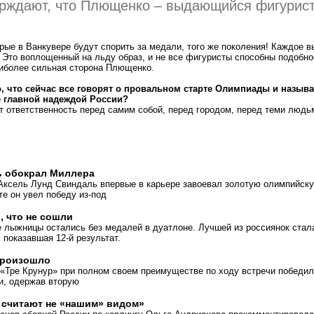
рждают, что Плющенко – выдающийся фигурист
рые в Ванкувере будут спорить за медали, того же поколения! Каждое 
. Это воплощенный на льду образ, и не все фигуристы способны подобно
аиболее сильная сторона Плющенко.
о, что сейчас все говорят о провальном старте Олимпиады и назыв
 главной надеждой России?
 ответственность перед самим собой, перед городом, перед теми людьм
ь обокрал Миллера
Аксель Лунд Свиндаль впервые в карьере завоевал золотую олимпийск
те он увел победу из-под
 что не сошли
 лыжницы остались без медалей в дуатлоне. Лучшей из россиянок стал
 показавшая 12-й результат.
произошло
 «Тре Крунур» при полном своем преимуществе по ходу встречи победи
и, одержав вторую
 считают не «нашим» видом»