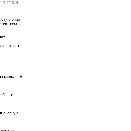
 эпохи
выступление
е сотворить.
ают
и, которые с
ую медаль. В
а Ольга
ли сборную