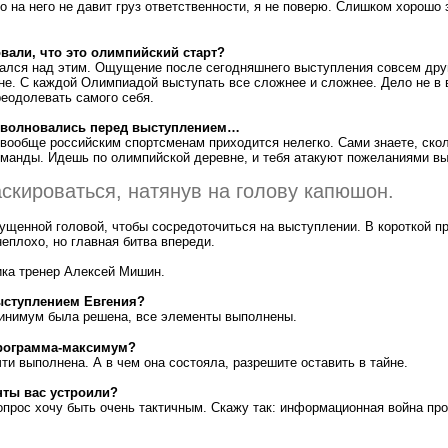
то на него не давит груз ответственности, я не поверю. Слишком хорошо 
вали, что это олимпийский старт?
вался над этим. Ощущение после сегодняшнего выступления совсем друг
не. С каждой Олимпиадой выступать все сложнее и сложнее. Дело не в в
реодолевать самого себя.
о волновались перед выступлением…
 вообще российским спортсменам приходится нелегко. Сами знаете, ско
оманды. Идешь по олимпийской деревне, и тебя атакуют пожеланиями вы
скироваться, натянув на голову капюшон.
ущенной головой, чтобы сосредоточиться на выступлении. В короткой п
еплохо, но главная битва впереди.
ика тренер Алексей Мишин.
ыступлением Евгения?
инимум была решена, все элементы выполнены.
программа-максимум?
чти выполнена. А в чем она состояла, разрешите оставить в тайне.
нты вас устроили?
вопрос хочу быть очень тактичным. Скажу так: информационная война пр