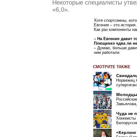
Некоторые специалисты утве
«6,0».
Хотя спортсмены, кото
Евгения – это история
Как раз компоненты н
– На Евгения давит т
Плющенко едва ли не
– Думаю, больше давит
ним работали.
СМОТРИТЕ ТАКЖЕ
Свиндал
Норвежец 
супергиган
Молодцы,
Российские
Завьялова,
Чуда не 
Хоккеисты
Белорусси
«Керлинг