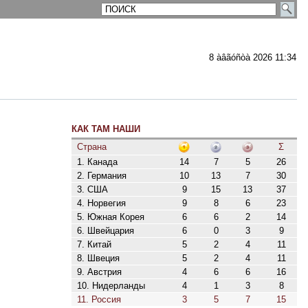
8 àâãóñòà 2026 11:34
КАК ТАМ НАШИ
ментарии
Страна
Σ
1. Канада
14
7
5
26
2. Германия
10
13
7
30
3. США
9
15
13
37
4. Норвегия
9
8
6
23
5. Южная Корея
6
6
2
14
6. Швейцария
6
0
3
9
7. Китай
5
2
4
11
8. Швеция
5
2
4
11
9. Австрия
4
6
6
16
10. Нидерланды
4
1
3
8
11. Россия
3
5
7
15