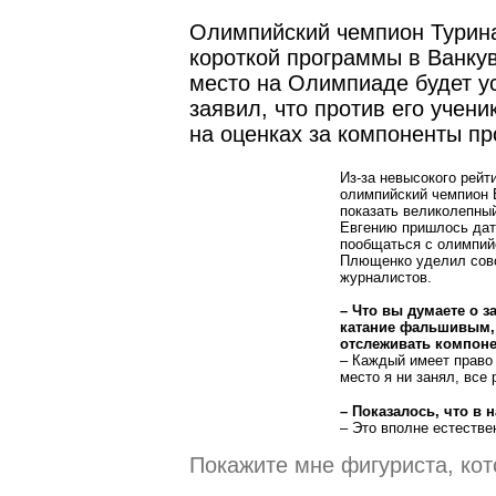
Олимпийский чемпион Турин
короткой программы в Ванкув
место на Олимпиаде будет у
заявил, что против его учен
на оценках за компоненты п
Из-за невысокого рейт
олимпийский чемпион 
показать великолепны
Евгению пришлось дат
пообщаться с олимпийс
Плющенко уделил совс
журналистов.
– Что вы думаете о 
катание фальшивым, 
отслеживать компон
– Каждый имеет право 
место я ни занял, все 
– Показалось, что в
– Это вполне естестве
Покажите мне фигуриста, кот