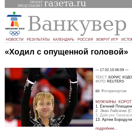
ПРОЕКТ
ПРЕДСТАВЛЯЕТ
НОВОСТИ
РЕЗУЛЬТАТЫ
КАЛЕНДАРЬ
РОССИЯ
ВОКРУГ ИГР
ИСТО
«Ходил с опущенной головой»
— 17.02.10 06:09 —
ТЕКСТ:
БОРИС ХОДО
ФОТО:
REUTERS
Фоторепортаж
МУЖЧИНЫ. КОРОТ
1. Евгений Плющенк
2. Эван Лайсачек (
3. Дайсуке Такахаси
13. Артем Бородул
подробнее...