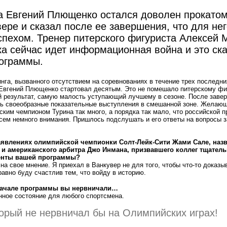
а Евгений Плющенко остался доволен прокато
ере и сказал после ее завершения, что для не
спехом. Тренер питерского фигуриста Алексей
ика сейчас идет информационная война и это ск
рограммы.
инга, вызванного отсутствием на соревнованиях в течение трех последни
Евгений Плющенко стартовал десятым. Это не помешало питерскому фи
й результат, самую малость уступающий лучшему в сезоне. После заве
ь своеобразные показательные выступления в смешанной зоне. Желаю
ким чемпионом Турина так много, а порядка так мало, что российской п
ем немного внимания. Пришлось подслушать и его ответы на вопросы 
заявлениях олимпийской чемпионки Солт-Лейк-Сити Жами Сале, наз
и американского арбитра Джо Инмана, призвавшего коллег тщатель
енты вашей программы?
на свое мнение. Я приехал в Ванкувер не для того, чтобы что-то доказы
равно буду счастлив тем, что войду в историю.
 начале программы вы нервничали…
нное состояние для любого спортсмена.
орый не нервничал бы на Олимпийских играх!