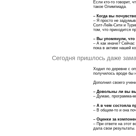
Если кто-то говорит, ч
такое Олимпиада.
– Когда вы почувство
– Я просто не задумы
Солт-Лейк-Сити и Тури
том, что приходится п
– Вы упомянули, чт
– А как иначе? Сейчас
пока в активе нашей к
Сегодня пришлось даже зама
Ходил по деревне с оп
получилось вроде бы н
Дополнил своего учен
– Довольны ли вы в
– Думаю, программа-м
– А в чем состояла 
– В общем-то и она по
– Оценки за компоне
– При ответе на этот 
дала свои результаты.