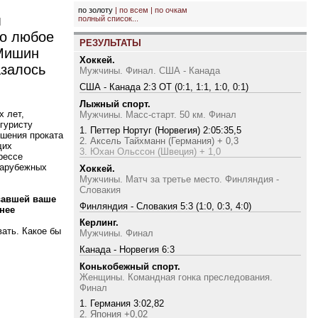
по золоту
|
по всем
|
по очкам
м
полный список...
го любое
РЕЗУЛЬТАТЫ
 Мишин
Хоккей.
азалось
Мужчины. Финал. США - Канада
США - Канада 2:3 ОТ (0:1, 1:1, 1:0, 0:1)
Лыжный спорт.
х лет,
Мужчины. Масс-старт. 50 км. Финал
гуристу
1. Петтер Нортуг (Норвегия) 2:05:35,5
ршения проката
2. Аксель Тайхманн (Германия) + 0,3
щих
3. Юхан Ольссон (Швеция) + 1,0
рессе
зарубежных
Хоккей.
Мужчины. Матч за третье место. Финляндия -
Словакия
вавшей ваше
Финляндия - Словакия 5:3 (1:0, 0:3, 4:0)
нее
Керлинг.
вать. Какое бы
Мужчины. Финал
Канада - Норвегия 6:3
Конькобежный спорт.
Женщины. Командная гонка преследования.
Финал
1. Германия 3:02,82
2. Япония +0,02