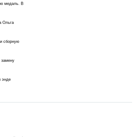
ую медаль. В
а Ольга
ли сборную
 замену
м энде