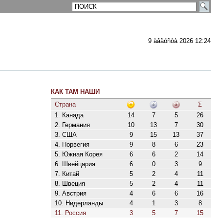
9 àâãóñòà 2026 12:24
КАК ТАМ НАШИ
ментарии
Страна
Σ
1. Канада
14
7
5
26
2. Германия
10
13
7
30
3. США
9
15
13
37
4. Норвегия
9
8
6
23
5. Южная Корея
6
6
2
14
6. Швейцария
6
0
3
9
7. Китай
5
2
4
11
8. Швеция
5
2
4
11
9. Австрия
4
6
6
16
10. Нидерланды
4
1
3
8
11. Россия
3
5
7
15