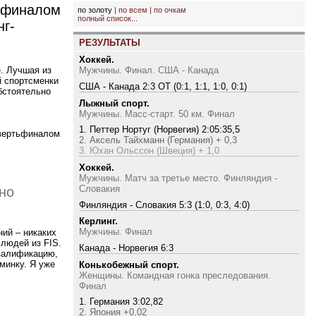
луфиналом
по золоту
|
по всем
|
по очкам
полный список...
нг-
РЕЗУЛЬТАТЫ
Хоккей.
. Лучшая из
Мужчины. Финал. США - Канада
й спортсменки
США - Канада 2:3 ОТ (0:1, 1:1, 1:0, 0:1)
бстоятельно
Лыжный спорт.
Мужчины. Масс-старт. 50 км. Финал
1. Петтер Нортуг (Норвегия) 2:05:35,5
твертьфиналом
2. Аксель Тайхманн (Германия) + 0,3
3. Юхан Ольссон (Швеция) + 1,0
Хоккей.
Мужчины. Матч за третье место. Финляндия -
Словакия
но
Финляндия - Словакия 5:3 (1:0, 0:3, 4:0)
Керлинг.
Мужчины. Финал
ний – никаких
людей из FIS.
Канада - Норвегия 6:3
квалификацию,
минку. Я уже
Конькобежный спорт.
Женщины. Командная гонка преследования.
Финал
1. Германия 3:02,82
2. Япония +0,02