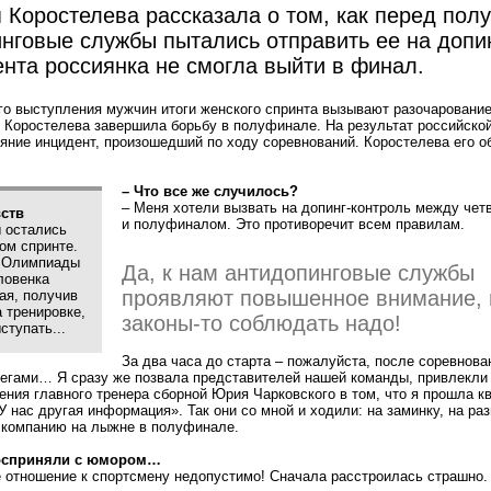
 Коростелева рассказала о том, как перед по
нговые службы пытались отправить ее на допи
ента россиянка не смогла выйти в финал.
го выступления мужчин итоги женского спринта вызывают разочарование
 Коростелева завершила борьбу в полуфинале. На результат российско
яние инцидент, произошедший по ходу соревнований. Коростелева его о
– Что все же случилось?
– Меня хотели вызвать на допинг-контроль между че
ств
и полуфиналом. Это противоречит всем правилам.
 остались
ом спринте.
й Олимпиады
Да, к нам антидопинговые службы
ловенка
проявляют повышенное внимание, 
ая, получив
 тренировке,
законы-то соблюдать надо!
ступать...
За два часа до старта – пожалуйста, после соревнова
бегами… Я сразу же позвала представителей нашей команды, привлекли 
ения главного тренера сборной Юрия Чарковского в том, что я прошла 
У нас другая информация». Так они со мной и ходили: на заминку, на раз
 компанию на лыжне в полуфинале.
восприняли с юмором…
е отношение к спортсмену недопустимо! Сначала расстроилась страшно.