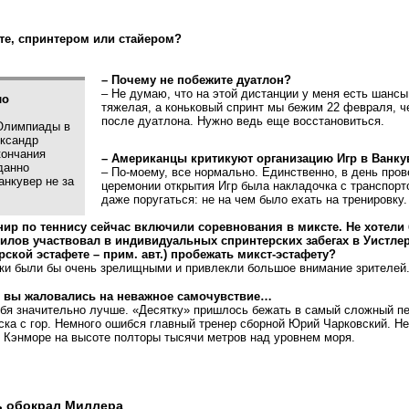
ете, спринтером или стайером?
– Почему не побежите дуатлон?
– Не думаю, что на этой дистанции у меня есть шансы
ло
тяжелая, а коньковый спринт мы бежим 22 февраля, ч
после дуатлона. Нужно ведь еще восстановиться.
Олимпиады в
ксандр
кончания
– Американцы критикуют организацию Игр в Ванк
данно
– По-моему, все нормально. Единственно, в день про
анкувер не за
церемонии открытия Игр была накладочка с транспор
даже поругаться: не на чем было ехать на тренировку.
нир по теннису сейчас включили соревнования в миксте. Не хотели 
лов участвовал в индивидуальных спринтерских забегах в Уистлер
рской эстафете – прим. авт.) пробежать микст-эстафету?
нки были бы очень зрелищными и привлекли большое внимание зрителей
и вы жаловались на неважное самочувствие…
ебя значительно лучше. «Десятку» пришлось бежать в самый сложный п
ска с гор. Немного ошибся главный тренер сборной Юрий Чарковский. Не
 Кэнморе на высоте полторы тысячи метров над уровнем моря.
ь обокрал Миллера