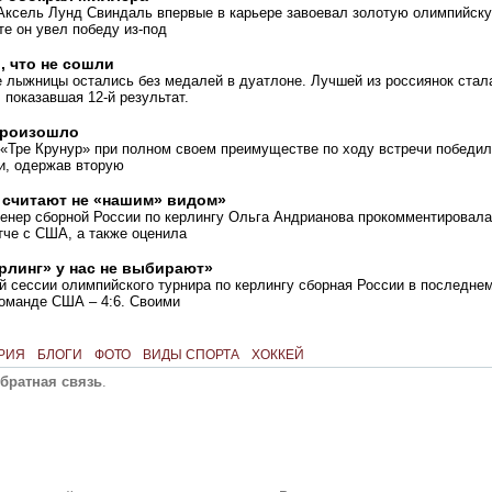
Аксель Лунд Свиндаль впервые в карьере завоевал золотую олимпийск
те он увел победу из-под
 что не сошли
 лыжницы остались без медалей в дуатлоне. Лучшей из россиянок стал
 показавшая 12-й результат.
произошло
 «Тре Крунур» при полном своем преимуществе по ходу встречи победи
и, одержав вторую
 считают не «нашим» видом»
ренер сборной России по керлингу Ольга Андрианова прокомментировала
тче с США, а также оценила
рлинг» у нас не выбирают»
й сессии олимпийского турнира по керлингу сборная России в последне
команде США – 4:6. Своими
РИЯ
БЛОГИ
ФОТО
ВИДЫ СПОРТА
ХОККЕЙ
братная связь
.