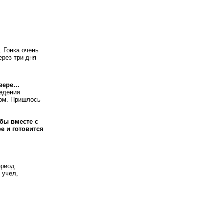
. Гонка очень
ерез три дня
увере…
ведения
том. Пришлось
бы вместе с
е и готовится
.
ериод
 учел,