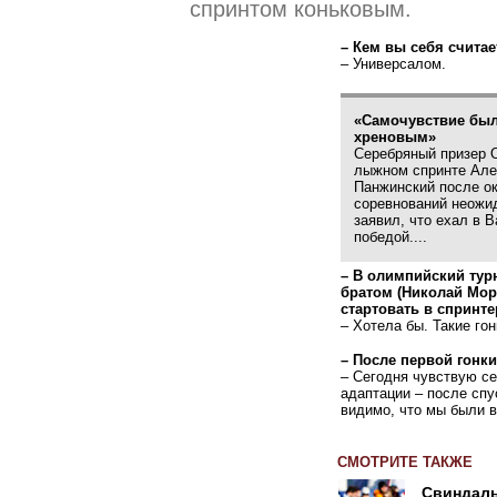
спринтом коньковым.
– Кем вы себя счита
– Универсалом.
«Самочувствие бы
хреновым»
Серебряный призер 
лыжном спринте Але
Панжинский после о
соревнований неожи
заявил, что ехал в В
победой....
– В олимпийский тур
братом
(
Николай Мори
стартовать в спринте
– Хотела бы. Такие го
– После первой гонк
– Сегодня чувствую с
адаптации – после спу
видимо, что мы были в
СМОТРИТЕ ТАКЖЕ
Свиндал