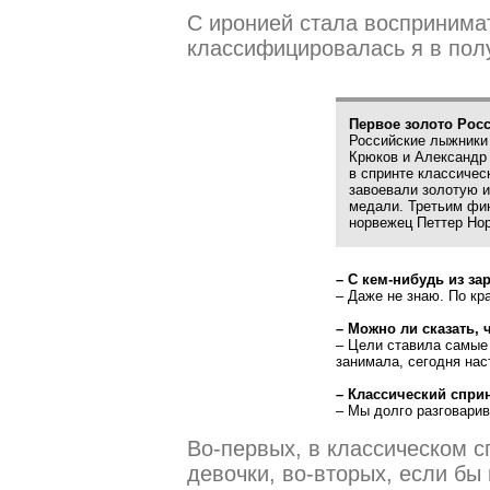
С иронией стала воспринимат
классифицировалась я в пол
Первое золото Рос
Российские лыжники
Крюков и Александр
в спринте классичес
завоевали золотую 
медали. Третьим фи
норвежец Петтер Норт
– С кем-нибудь из з
– Даже не знаю. По кр
– Можно ли сказать,
– Цели ставила самые 
занимала, сегодня нас
– Классический спри
– Мы долго разговарив
Во-первых, в классическом с
девочки, во-вторых, если бы