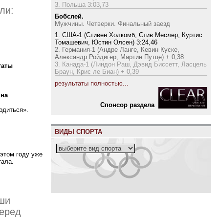
3. Польша 3:03,73
ли:
Бобслей.
Мужчины. Четверки. Финальный заезд
1. США-1 (Стивен Холкомб, Стив Меслер, Куртис
Томашевич, Юстин Олсен) 3:24,46
2. Германия-1 (Андре Ланге, Кевин Куске,
Александр Ройдигер, Мартин Путце) + 0,38
3. Канада-1 (Линдон Раш, Дэвид Биссетт, Ласцель
таты
Браун, Крис ле Биан) + 0,39
результаты полностью...
 на
Cпонсор раздела
одиться».
ВИДЫ СПОРТА
 этом году уже
тала.
аши
перед