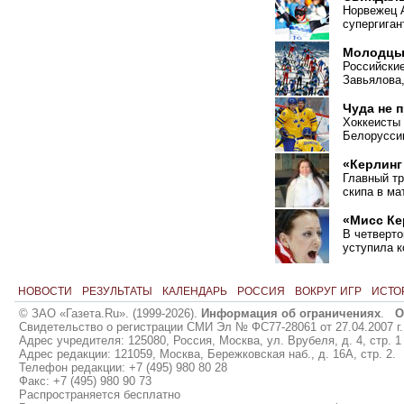
Норвежец 
супергиган
Молодцы,
Российские
Завьялова,
Чуда не 
Хоккеисты
Белорусси
«Керлинг
Главный т
скипа в ма
«Мисс Ке
В четверто
уступила 
НОВОСТИ
РЕЗУЛЬТАТЫ
КАЛЕНДАРЬ
РОССИЯ
ВОКРУГ ИГР
ИСТО
© ЗАО «Газета.Ru». (1999-2026).
Информация об ограничениях
.
О
Свидетельство о регистрации СМИ Эл № ФС77-28061 от 27.04.2007 г.
Адрес учредителя: 125080, Россия, Москва, ул. Врубеля, д. 4, стр. 1
Адрес редакции: 121059, Москва, Бережковская наб., д. 16А, стр. 2.
Телефон редакции: +7 (495) 980 80 28
Факс: +7 (495) 980 90 73
Распространяется бесплатно