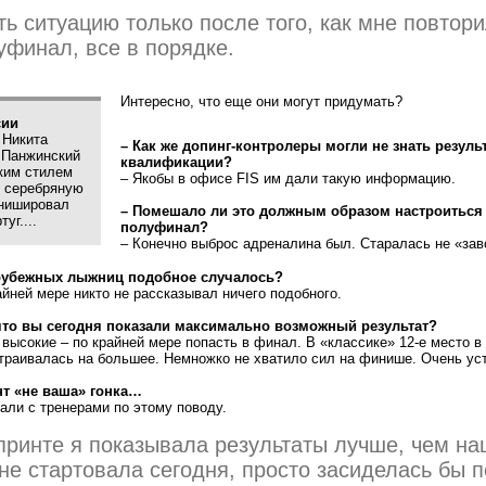
ь ситуацию только после того, как мне повтори
уфинал, все в порядке.
Интересно, что еще они могут придумать?
сии
 Никита
– Как же допинг-контролеры могли не знать резуль
 Панжинский
квалификации?
ким стилем
– Якобы в офисе FIS им дали такую информацию.
и серебряную
нишировал
– Помешало ли это должным образом настроиться
уг....
полуфинал?
– Конечно выброс адреналина был. Старалась не «зав
арубежных лыжниц подобное случалось?
айней мере никто не рассказывал ничего подобного.
 что вы сегодня показали максимально возможный результат?
высокие – по крайней мере попасть в финал. В «классике» 12-е место в
траивалась на большее. Немножко не хватило сил на финише. Очень ус
нт «не ваша» гонка…
али с тренерами по этому поводу.
принте я показывала результаты лучше, чем н
 не стартовала сегодня, просто засиделась бы 