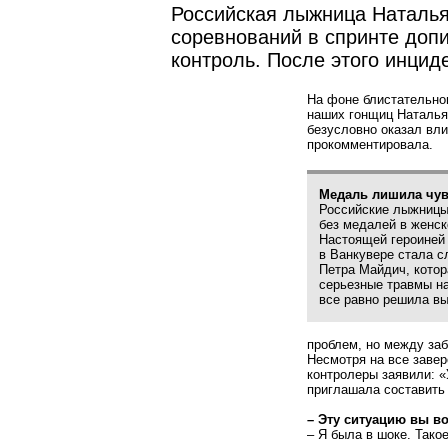
Российская лыжница Наталья
соревнований в спринте допи
контроль. После этого инцид
На фоне блистательно
наших гонщиц Наталья
безусловно оказал вли
прокомментировала.
Медаль лишила чув
Российские лыжницы
без медалей в женск
Настоящей героине
в Ванкувере стала с
Петра Майдич, котор
серьезные травмы на
все равно решила вы
проблем, но между за
Несмотря на все завер
контролеры заявили: «
приглашала составить
– Эту ситуацию вы 
– Я была в шоке. Тако