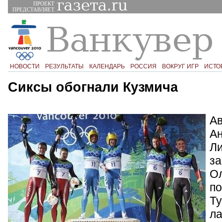
ПРОЕКТ
ПРЕДСТАВЛЯЕТ
НОВОСТИ
РЕЗУЛЬТАТЫ
КАЛЕНДАРЬ
РОССИЯ
ВОКРУГ ИГР
ИСТО
Сиксы обогнали Кузмича
Ав
Ан
Ли
за
Ол
по
Ту
ла