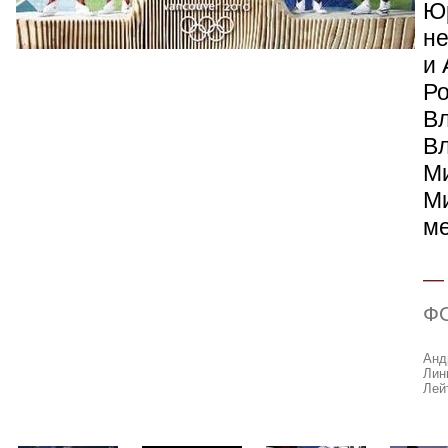
Юр
не
и 
Ро
Вл
В
Ми
Ми
ме
Ф
Анд
Лин
Лей