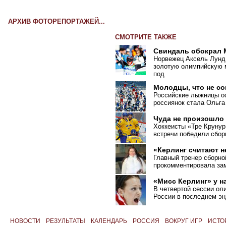
АРХИВ ФОТОРЕПОРТАЖЕЙ...
СМОТРИТЕ ТАКЖЕ
Свиндаль обокрал
Норвежец Аксель Лунд
золотую олимпийскую м
под
Молодцы, что не с
Российские лыжницы ос
россиянок стала Ольга
Чуда не произошло
Хоккеисты «Тре Крунур
встречи победили сбо
«Керлинг считают 
Главный тренер сборно
прокомментировала зам
«Мисс Керлинг» у н
В четвертой сессии ол
России в последнем эн
НОВОСТИ
РЕЗУЛЬТАТЫ
КАЛЕНДАРЬ
РОССИЯ
ВОКРУГ ИГР
ИСТО