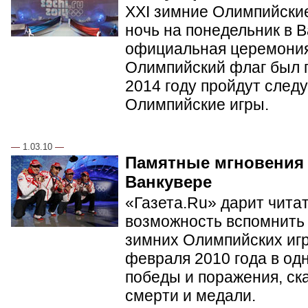
XXI зимние Олимпийские
ночь на понедельник в 
официальная церемония
Олимпийский флаг был п
2014 году пройдут сле
Олимпийские игры.
—
1.03.10
—
Памятные мгновения
Ванкувере
«Газета.Ru» дарит чита
возможность вспомнить 
зимних Олимпийских игр 
февраля 2010 года в од
победы и поражения, ск
смерти и медали.