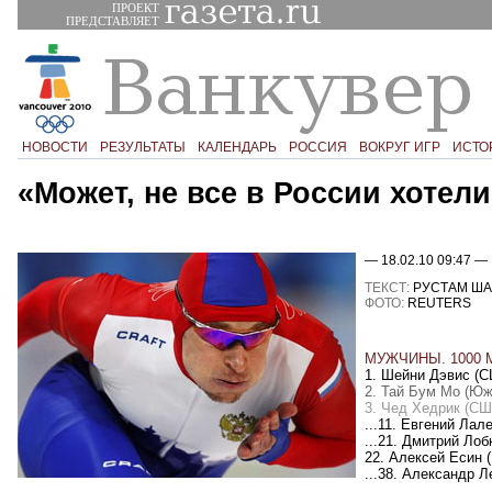
ПРОЕКТ
ПРЕДСТАВЛЯЕТ
НОВОСТИ
РЕЗУЛЬТАТЫ
КАЛЕНДАРЬ
РОССИЯ
ВОКРУГ ИГР
ИСТО
«Может, не все в России хотел
— 18.02.10 09:47 —
ТЕКСТ:
РУСТАМ ША
ФОТО:
REUTERS
МУЖЧИНЫ. 1000 
1. Шейни Дэвис (СШ
2. Тай Бум Мо (Юж
3. Чед Хедрик (СШ
...11. Евгений Лал
...21. Дмитрий Лоб
22. Алексей Есин
(
...38. Александр 