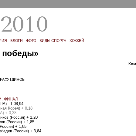
РИЯ
БЛОГИ
ФОТО
ВИДЫ СПОРТА
ХОККЕЙ
и победы»
Текст
Ком
РАФУТДИНОВ
М. ФИНАЛ
А) - 1:08,94
ная Корея) + 0,18
А) + 0,38
енков
(
Россия) + 1,20
ков
(
Россия) + 1,85
Россия) + 1,85
Лебедев
(
Россия) + 3,84