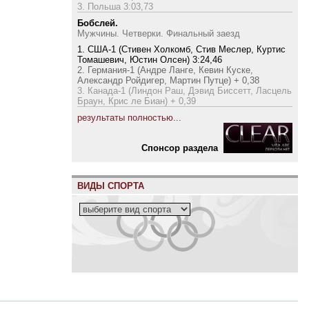
3. Польша 3:03,73
Бобслей.
Мужчины. Четверки. Финальный заезд
1. США-1 (Стивен Холкомб, Стив Меслер, Куртис
Томашевич, Юстин Олсен) 3:24,46
2. Германия-1 (Андре Ланге, Кевин Куске,
Александр Ройдигер, Мартин Путце) + 0,38
3. Канада-1 (Линдон Раш, Дэвид Биссетт, Ласцель
Браун, Крис ле Биан) + 0,39
результаты полностью...
Cпонсор раздела
ВИДЫ СПОРТА