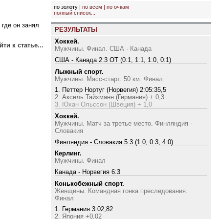
по золоту
|
по всем
|
по очкам
полный список...
 где он занял
РЕЗУЛЬТАТЫ
Хоккей.
ти к статье...
Мужчины. Финал. США - Канада
США - Канада 2:3 ОТ (0:1, 1:1, 1:0, 0:1)
Лыжный спорт.
Мужчины. Масс-старт. 50 км. Финал
1. Петтер Нортуг (Норвегия) 2:05:35,5
2. Аксель Тайхманн (Германия) + 0,3
3. Юхан Ольссон (Швеция) + 1,0
Хоккей.
Мужчины. Матч за третье место. Финляндия -
Словакия
Финляндия - Словакия 5:3 (1:0, 0:3, 4:0)
Керлинг.
Мужчины. Финал
Канада - Норвегия 6:3
Конькобежный спорт.
Женщины. Командная гонка преследования.
Финал
1. Германия 3:02,82
2. Япония +0,02