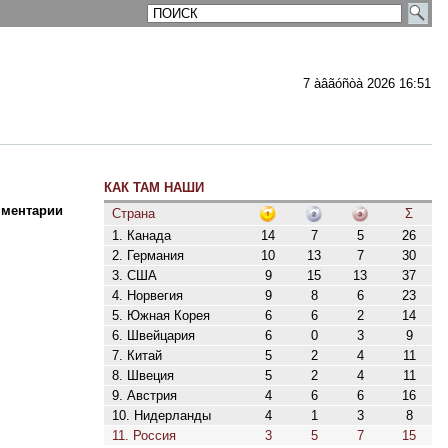
7 àâãóñòà 2026 16:51
КАК ТАМ НАШИ
ментарии
Страна
Σ
1. Канада
14
7
5
26
2. Германия
10
13
7
30
3. США
9
15
13
37
4. Норвегия
9
8
6
23
5. Южная Корея
6
6
2
14
6. Швейцария
6
0
3
9
7. Китай
5
2
4
11
8. Швеция
5
2
4
11
9. Австрия
4
6
6
16
10. Нидерланды
4
1
3
8
11. Россия
3
5
7
15