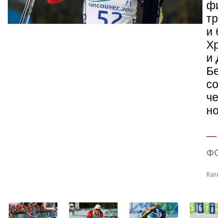
ф
тр
и 
Хр
и
Б
со
ч
но
Ф
Кат