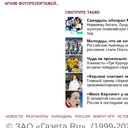
АРХИВ ФОТОРЕПОРТАЖЕЙ...
СМОТРИТЕ ТАКЖЕ
Свиндаль обокрал
Норвежец Аксель Лунд
золотую олимпийскую м
под
Молодцы, что не с
Российские лыжницы ос
россиянок стала Ольга
Чуда не произошло
Хоккеисты «Тре Крунур
встречи победили сбо
«Керлинг считают 
Главный тренер сборно
прокомментировала зам
«Мисс Керлинг» у н
В четвертой сессии ол
России в последнем эн
НОВОСТИ
РЕЗУЛЬТАТЫ
КАЛЕНДАРЬ
РОССИЯ
ВОКРУГ ИГР
ИСТО
© ЗАО «Газета.Ru». (1999-20