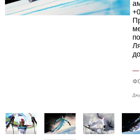
а
+0
Пр
ме
по
Л
д
Ф
Джу