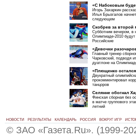
«С Набоковым буде
Игорь Захаркин рассказ
Илья Брызгалов начнет 
следующем
Скобрев за второй
Субботним вечером, в 
Олимпиаде-2010 будут
Российские
«Девочки разочаро
Главный тренер сборн
Чарковский, подводя и
дуатлоне на Олимпиад
«Плющенко остался 
Двукратный олимпийск
прокомментировал кор
танцоров
Селянне обогнал Х
Финская сборная без о
в матче группового эта
летний
НОВОСТИ
РЕЗУЛЬТАТЫ
КАЛЕНДАРЬ
РОССИЯ
ВОКРУГ ИГР
ИСТО
© ЗАО «Газета.Ru». (1999-20