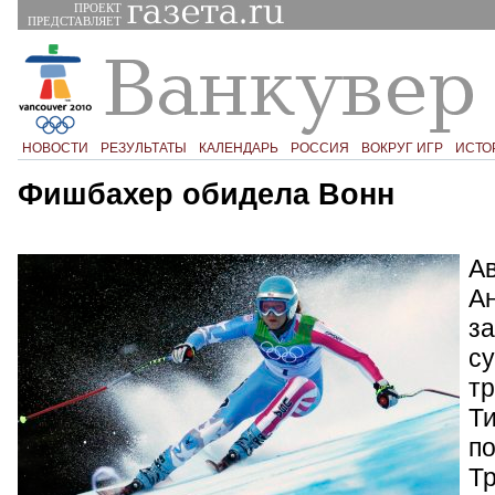
ПРОЕКТ
ПРЕДСТАВЛЯЕТ
НОВОСТИ
РЕЗУЛЬТАТЫ
КАЛЕНДАРЬ
РОССИЯ
ВОКРУГ ИГР
ИСТО
Фишбахер обидела Вонн
А
А
за
су
тр
Т
по
Т