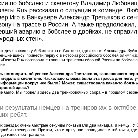
сии по бобслею и скелетону Владимир Любовиц
азеты.Ru» рассказал о ситуации в команде. Лю
зер Игр в Ванкувере Александр Третьяков с сен
зону на трассе в России. А также предположил,
евший аварию в бобслее в двойках, не справил
«родных стен».
х двух заездов у бобслеистов в Уистлере, где экипаж Александра Зубк
ейшие шансы принести первую в истории российского бобслея олимпий
«
Газеты.Ru» поговорил с главным тренером сборной России по бобслею
им.
сь поговорить об успехе Александра Третьякова, завоевавшего пер
медаль в скелетоне. Насколько сложна была эта трасса для него, у
информации вокруг нее было? Может, существовала какая-то боязнь 
ростей здесь?
 не было. Мы провели здесь два тренировочных сбора – в прошлом сезоне
и результаты немцев на тренировках в октябре,
ших ребят.
х заездах очень быстрые секунды показывали два канадца, и немцы. У
ной из тренировок. Притом, что старт у нас проводился с той точки, где
 до известной трагедии.