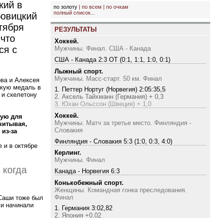
кий в
по золоту
|
по всем
|
по очкам
полный список...
бовицкий
тября
РЕЗУЛЬТАТЫ
 что
Хоккей.
ся с
Мужчины. Финал. США - Канада
США - Канада 2:3 ОТ (0:1, 1:1, 1:0, 0:1)
Лыжный спорт.
Мужчины. Масс-старт. 50 км. Финал
ова и Алексея
скую медаль в
1. Петтер Нортуг (Норвегия) 2:05:35,5
 и скелетону
2. Аксель Тайхманн (Германия) + 0,3
3. Юхан Ольссон (Швеция) + 1,0
Хоккей.
вую для
Мужчины. Матч за третье место. Финляндия -
читывая,
Словакия
из-за
Финляндия - Словакия 5:3 (1:0, 0:3, 4:0)
 и в октябре
Керлинг.
Мужчины. Финал
 когда
Канада - Норвегия 6:3
Конькобежный спорт.
Женщины. Командная гонка преследования.
Финал
 Саши тоже был
 и начинали
1. Германия 3:02,82
2. Япония +0,02