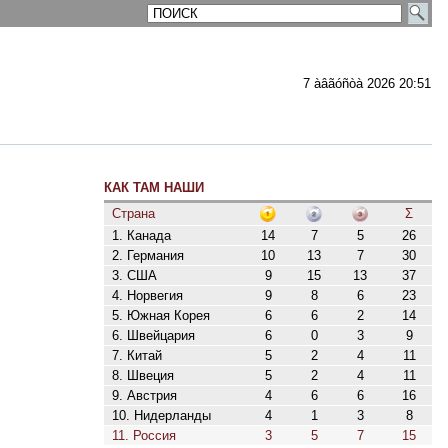
7 àâãóñòà 2026 20:51
КАК ТАМ НАШИ
ментарии
Страна
Σ
1. Канада
14
7
5
26
2. Германия
10
13
7
30
3. США
9
15
13
37
4. Норвегия
9
8
6
23
5. Южная Корея
6
6
2
14
6. Швейцария
6
0
3
9
7. Китай
5
2
4
11
8. Швеция
5
2
4
11
9. Австрия
4
6
6
16
10. Нидерланды
4
1
3
8
11. Россия
3
5
7
15