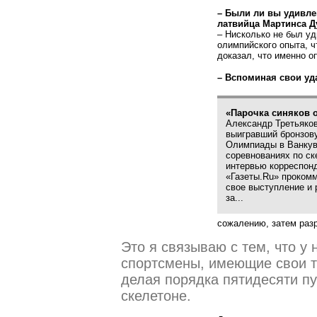
– Были ли вы удивле
латвийца Мартинса Д
– Нисколько не был уд
олимпийского опыта, ч
доказал, что именно оп
– Вспоминая свои уд
«Парочка синяков 
Александр Третьяков
выигравший бронзов
Олимпиады в Ванкув
соревнованиях по ск
интервью корреспон
«Газеты.Ru» проком
свое выступление и 
за...
сожалению, затем раз
Это я связываю с тем, что у
спортсмены, имеющие свои тр
делая порядка пятидесяти пу
скелетоне.