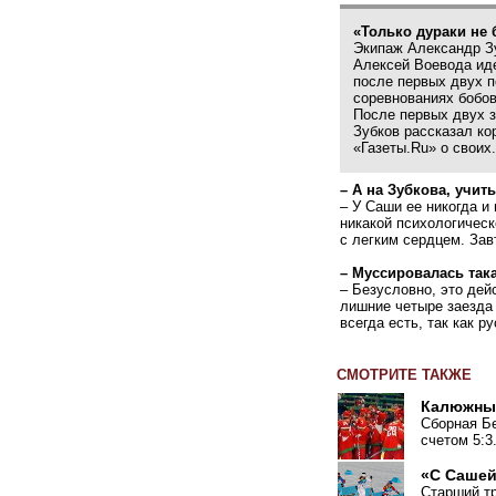
«Только дураки не 
Экипаж Александр З
Алексей Воевода ид
после первых двух п
соревнованиях бобов
После первых двух 
Зубков рассказал ко
«Газеты.Ru» о своих.
– А на Зубкова, учиты
– У Саши ее никогда и
никакой психологическ
с легким сердцем. Зав
– Муссировалась така
– Безусловно, это дей
лишние четыре заезда 
всегда есть, так как 
СМОТРИТЕ ТАКЖЕ
Калюжны
Сборная Б
счетом 5:3
«С Сашей
Старший т