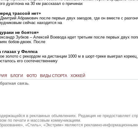
го дуатлона на 30 км рассказал о причинах
перед трассой нет»
 Дмитрий Абрамович после первых двух заездов, где он вместе с разго
рудниковым сейчас находится на
дураки не боятся»
ксандр Зубков – Алексей Воевода идет третьим после первых двух поп
иях бобов-двоек. После
а глазах у Фелпса
е золото с рекордом на дистанции 1000 м в шорт-треке выиграл кореец
сталось его соотечественнику
РИЯ
БЛОГИ
ФОТО
ВИДЫ СПОРТА
ХОККЕЙ
братная связь
.
содержащейся в рекламных объявлениях. Редакция не предоставляет сп
вом по печати и массовым коммуникациям.
бразование», «Стиль», «Экстрим» являются рекламно-информационными