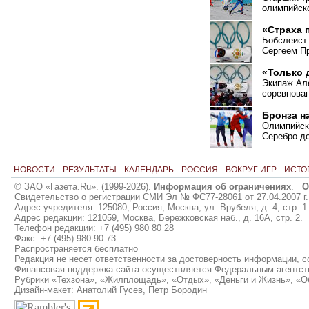
олимпийско
«Страха 
Бобслеист
Сергеем П
«Только 
Экипаж Але
соревнован
Бронза н
Олимпийско
Серебро до
НОВОСТИ
РЕЗУЛЬТАТЫ
КАЛЕНДАРЬ
РОССИЯ
ВОКРУГ ИГР
ИСТО
© ЗАО «Газета.Ru». (1999-2026).
Информация об ограничениях
.
О
Свидетельство о регистрации СМИ Эл № ФС77-28061 от 27.04.2007 г.
Адрес учредителя: 125080, Россия, Москва, ул. Врубеля, д. 4, стр. 1
Адрес редакции: 121059, Москва, Бережковская наб., д. 16А, стр. 2.
Телефон редакции: +7 (495) 980 80 28
Факс: +7 (495) 980 90 73
Распространяется бесплатно
Редакция не несет ответственности за достоверность информации, 
Финансовая поддержка сайта осуществляется Федеральным агентст
Рубрики «Техзона», «Жилплощадь», «Отдых», «Деньги и Жизнь», «О
Дизайн-макет: Анатолий Гусев, Петр Бородин