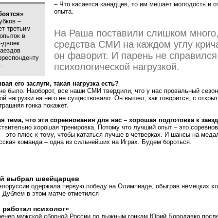
– Что касается канадцев, то им мешает молодость и о
опыта.
боятся»
убков –
ет третьим
На Раша поставили слишком много
опыток в
средства СМИ на каждом углу крича
-двоек.
заездов
он фаворит. И парень не справился
рреспонденту
психологической нагрузкой.
..
вая его заслуги, такая нагрузка есть?
 не было. Наоборот, все наши СМИ твердили, что у нас провальный сезон
ой нагрузки на него не существовало. Он вышел, как говорится, с откры
трашняя гонка покажет.
я тема, что эти соревнования для нас – хорошая подготовка к заез
ствительно хорошая тренировка. Потому что лучший опыт – это соревнов
– это плюс к тому, чтобы кататься лучше в четверках. И шансы на меда
русская команда – одна из сильнейших на Играх. Будем бороться.
й выбрал швейцарцев
елоруссии одержала первую победу на Олимпиаде, обыграв немецких хо
. Дублем в этом матче отметился
 работал психолог»
ренер мужской сборной России по лыжным гонкам Юрий Бородавко посл