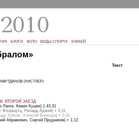
РИЯ
БЛОГИ
ФОТО
ВИДЫ СПОРТА
ХОККЕЙ
бралом»
Текст
Ком
АФУТДИНОВ (УИСТЛЕР)
И. ВТОРОЙ ЗАЕЗД
е Ланге, Кевин Кушке) 1:43,31
ас Флоршутц, Ричард Аджей) + 0,11
ндр Зубков, Алексей Воевода) + 0,50
ий Абрамович, Сергей Прудников) + 1,12