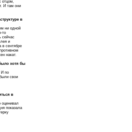
 отцом,
т. И там они
структуре в
ем ни одной
о-то
ь сейчас
лея и
а в сентябре
 противном
ен накат.
 было хотя бы
 И по
 были свои
иться в
о оценивал
дня показала
терку