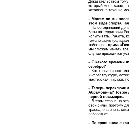
Доказательством тому 
который мне сказал, чт
катались в течение мес
– Можем ли мы после
этом виде спорта. На
– На сегодняшний день
базы на территории Ро
испытывать. Работа, к
гомологацию
(
официал
тобогана –
прим.
«
Газ
мы сможем начать трен
случае приходится уез
– С какого времени н
серебро?
– Как только спортсме
инфраструктуре, естес
мастерская, гаражи, п
– Теперь переключимс
Абрамовича? Тот же 
первой восьмерке.
– В этом сезоне на эт
свои силы, поэтому дл
трасса, она очень сло
побороться.
– По сравнению с кан