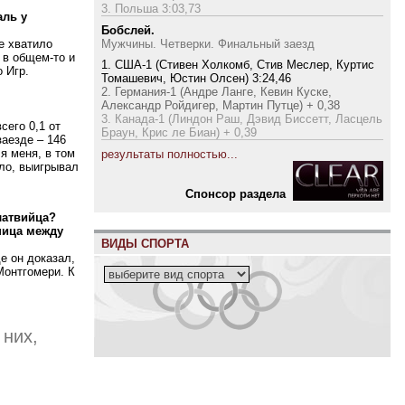
3. Польша 3:03,73
аль у
Бобслей.
Мужчины. Четверки. Финальный заезд
е хватило
 в общем-то и
1. США-1 (Стивен Холкомб, Стив Меслер, Куртис
 Игр.
Томашевич, Юстин Олсен) 3:24,46
2. Германия-1 (Андре Ланге, Кевин Куске,
Александр Ройдигер, Мартин Путце) + 0,38
3. Канада-1 (Линдон Раш, Дэвид Биссетт, Ласцель
сего 0,1 от
Браун, Крис ле Биан) + 0,39
заезде – 146
я меня, в том
результаты полностью...
ило, выигрывал
Cпонсор раздела
латвийца?
ница между
ВИДЫ СПОРТА
е он доказал,
Монтгомери. К
е
 них,