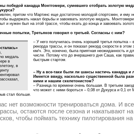
ны победой канадца Монтгомери, сумевшего отобрать золотую мед
укурса?
ивлен, притом что Мартинс еще достаточно молодой спортсмен, и ему н
тобы выдержать накал борьбы и завоевать золотую медаль. Монтгомери
ыт и нужен был на этой трассе, чтобы ехать до конца и завоевать золото
ачные попытки, Третьяков говорил о третьей. Согласны с ним?
– У него получилась очень хорошей третья попытка – в
рекорда трассы, и он показал рекорд скорости в этом 
осталась»
км/ч. Это, конечно, была приятная неожиданность и дл
,
числе. Потому что до вчерашнего дня Саша, как прав
ую медаль
быстрым стартом.
ере в
елетону, в
денту
– Ну а все-таки были ли шансы настичь канадца и 
ментировал
Имеется ввиду, насколько существенной была раз
рассказал,
ними и нашим скелетонистом?
– Разница по времени очень большая. В третьем заезд
что может с ними бороться – 0,08 от Дукурса и 0,1 от 
рыв стал больше.
 нас нет возможности тренироваться дома. И вс
ассы, остаются после сезона и накатывают на
сков, чтобы поймать технику пилотирования на