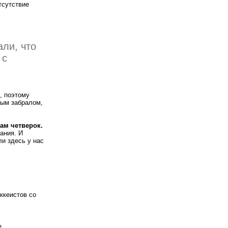
тсутствие
,
ли, что
 с
, поэтому
тым забралом,
дам четверок.
ания. И
ли здесь у нас
ккеистов со
е