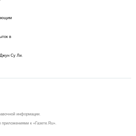
няющим
ыток в
 Джун Су Ли.
равочной информации.
 приложениями к «Газете.Ru».