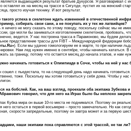
является выдающийся результат братьев Дукурсов. Я разговаривал с их
о оставлял их на месяц на трассе в Сигулде, пустил их на женский стар
яца, просто изучая технику. И вот результат.
 такого успеха в скелетоне ждать изменений в отечественной инфра
пример, собирать свои сани, а не покупать их у тех же латвийцев?
 я ничего не могу сказать по этому поводу, поскольку сейчас мы не име
ссии, где могли бы заниматься изготовлением скелетонов, пробовать, чт
онечно, ведется. У нас построена трасса в Парамоново, мы будем делат
ьное представление трассы для FIBT – Международной федерации бобс
еты.Ru»
). Если мы удачно гомологируем ее в марте, то при наличии льд
ировки. Нам лед нужен именно в сентябре, чтобы начинать кататься. В
жать за границу, потому что остается месяц до начала этапов, и нам нуж
ужно начинать готовиться к Олимпиаде в Сочи, чтобы на ней у нас
н сошел с пьедестала, то на следующий день надо начинать готовиться.
твенно, тоже. Поскольку мы хотим готовиться у себя дома. Чтобы у нас
олигон.
я на бобслей. Как, на ваш взгляд, проехали оба экипажа Зубкова и
Абрамович говорил, что для него на Играх было бы неплохо закреп
апах Кубка мира он выше 10-го места не поднимался. Поэтому он реальн
я него остаться в первой восьмерке – просто замечательно. Но как сего
жная, скорости запредельные, поэтому он завтра может и за первую шес
адцами, наши экипажи пока справляются с этой трассой, не так ли?