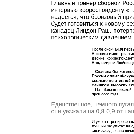
Главный тренер сборной Рос
интервью корреспонденту
«
Г
надеется, что бронзовый при
будет готовиться к новому се
канадец Линдон Раш, потерп
психологическим давлением 
После окончания первы
Воеводы имеет реальн
двойке, корреспондент
Владимиром Любовицк
– Сначала бы хотело
России олимпийскую 
сколько негативной 
слишком высоких ско
– Нет, боязни никакой
прошлого года.
Единственное, немного пугал
они уезжали на 0,8-0,9 от на
И уже на тренировочны
лучший результат на од
свои заезды саночники