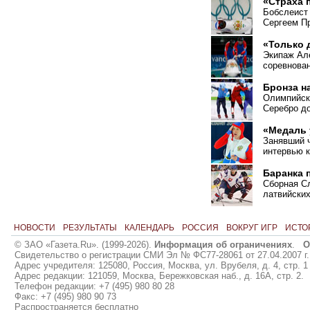
«Страха 
Бобслеист
Сергеем П
«Только 
Экипаж Але
соревнован
Бронза н
Олимпийско
Серебро до
«Медаль 
Занявший ч
интервью 
Баранка 
Сборная С
латвийских
НОВОСТИ
РЕЗУЛЬТАТЫ
КАЛЕНДАРЬ
РОССИЯ
ВОКРУГ ИГР
ИСТО
© ЗАО «Газета.Ru». (1999-2026).
Информация об ограничениях
.
О
Свидетельство о регистрации СМИ Эл № ФС77-28061 от 27.04.2007 г.
Адрес учредителя: 125080, Россия, Москва, ул. Врубеля, д. 4, стр. 1
Адрес редакции: 121059, Москва, Бережковская наб., д. 16А, стр. 2.
Телефон редакции: +7 (495) 980 80 28
Факс: +7 (495) 980 90 73
Распространяется бесплатно