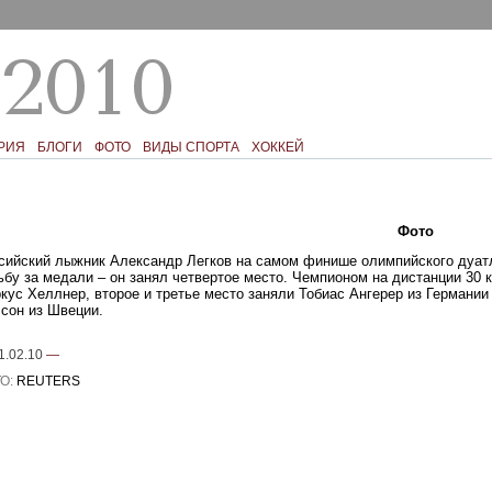
РИЯ
БЛОГИ
ФОТО
ВИДЫ СПОРТА
ХОККЕЙ
Текст
Фото
Ком
сийский лыжник Александр Легков на самом финише олимпийского дуат
ьбу за медали – он занял четвертое место. Чемпионом на дистанции 30 
кус Хеллнер, второе и третье место заняли Тобиас Ангерер из Германии
сон из Швеции.
1.02.10
—
О:
REUTERS