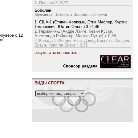
3. Польша 3:03,73
Бобслей.
Мужчины. Четверки. Финальный заезд
1. США-1 (Стивен Холкомб, Стив Меслер, Куртис
Томашевич, Юстин Олсен) 3:24,46
2. Германия-1 (Андре Ланге, Кевин Куске,
нкувере с 12
Александр Ройдигер, Мартин Путце) + 0,38
ли.
3. Канада-1 (Линдон Раш, Дэвид Биссетт, Ласцель
Браун, Крис ле Биан) + 0,39
результаты полностью...
Cпонсор раздела
ВИДЫ СПОРТА