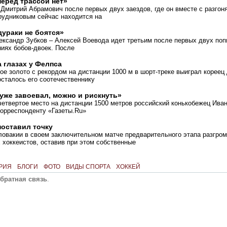
перед трассой нет»
 Дмитрий Абрамович после первых двух заездов, где он вместе с разго
рудниковым сейчас находится на
дураки не боятся»
ксандр Зубков – Алексей Воевода идет третьим после первых двух поп
иях бобов-двоек. После
а глазах у Фелпса
е золото с рекордом на дистанции 1000 м в шорт-треке выиграл кореец
сталось его соотечественнику
уже завоевал, можно и рискнуть»
етвертое место на дистанции 1500 метров российский конькобежец Иван
корреспонденту «Газеты.Ru»
поставил точку
ловакии в своем заключительном матче предварительного этапа разгро
 хоккеистов, оставив при этом собственные
РИЯ
БЛОГИ
ФОТО
ВИДЫ СПОРТА
ХОККЕЙ
братная связь
.