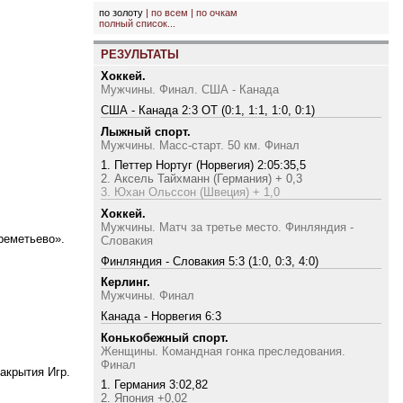
по золоту
|
по всем
|
по очкам
полный список...
РЕЗУЛЬТАТЫ
Хоккей.
Мужчины. Финал. США - Канада
США - Канада 2:3 ОТ (0:1, 1:1, 1:0, 0:1)
Лыжный спорт.
Мужчины. Масс-старт. 50 км. Финал
1. Петтер Нортуг (Норвегия) 2:05:35,5
2. Аксель Тайхманн (Германия) + 0,3
3. Юхан Ольссон (Швеция) + 1,0
Хоккей.
Мужчины. Матч за третье место. Финляндия -
реметьево».
Словакия
Финляндия - Словакия 5:3 (1:0, 0:3, 4:0)
Керлинг.
Мужчины. Финал
Канада - Норвегия 6:3
Конькобежный спорт.
Женщины. Командная гонка преследования.
Финал
акрытия Игр.
1. Германия 3:02,82
2. Япония +0,02