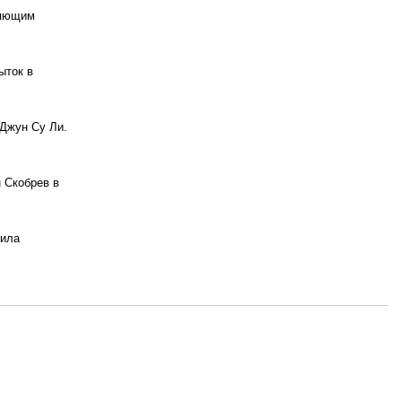
няющим
ыток в
 Джун Су Ли.
 Скобрев в
мила