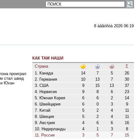
8 àâãóñòà 2026 06:19
КАК ТАМ НАШИ
ментарии
Страна
Σ
1. Канада
14
7
5
26
лона проиграл
км стал швед
2. Германия
10
13
7
30
 и Юхан
3. США
9
15
13
37
4. Норвегия
9
8
6
23
5. Южная Корея
6
6
2
14
6. Швейцария
6
0
3
9
7. Китай
5
2
4
11
8. Швеция
5
2
4
11
9. Австрия
4
6
6
16
10. Нидерланды
4
1
3
8
11. Россия
3
5
7
15