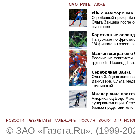
СМОТРИТЕ ТАКЖЕ
«Ни о чем хорошем
Серебряный призер биа
Ольга Зайцева после с
нынешнее
Коротков не оправ
На турнире по фристай
1/4 финала в кроссе, 
Малкин сыгрался с
Российские хоккеисты,
группе B. Перевод Евг
Серебряная Зайка
Ольга Зайцева завоева
Ванкувере. Ольга Медв
чемпионкой
Миллер снял прокл
Американец Боде Милл
суперкомбинации. Сере
бронза представителю
НОВОСТИ
РЕЗУЛЬТАТЫ
КАЛЕНДАРЬ
РОССИЯ
ВОКРУГ ИГР
ИСТО
© ЗАО «Газета.Ru». (1999-20