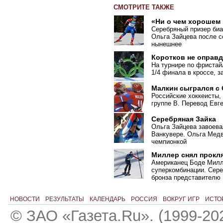
СМОТРИТЕ ТАКЖЕ
«Ни о чем хорошем
Серебряный призер биа
Ольга Зайцева после с
нынешнее
Коротков не оправ
На турнире по фристай
1/4 финала в кроссе, 
Малкин сыгрался с
Российские хоккеисты,
группе B. Перевод Евг
Серебряная Зайка
Ольга Зайцева завоева
Ванкувере. Ольга Медв
чемпионкой
Миллер снял прокл
Американец Боде Милл
суперкомбинации. Сере
бронза представителю
НОВОСТИ
РЕЗУЛЬТАТЫ
КАЛЕНДАРЬ
РОССИЯ
ВОКРУГ ИГР
ИСТО
© ЗАО «Газета.Ru». (1999-20