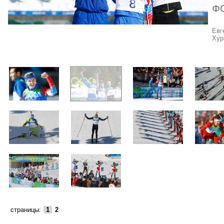
Ф
Евг
Хур
страницы:
1
2