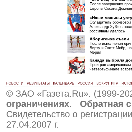
После завершения прок
Европы Оксана Домнин
«Наши машины усту
Обладатель бронзовой 
Александр Зубков посл
россиянам удалось
Аборигенов съели
После исполнения ориг
Вирту и Скотт Мойр, н
Мэрил
Канада выбрала до
Проиграв американцам 
четвертьфинале встрет
НОВОСТИ
РЕЗУЛЬТАТЫ
КАЛЕНДАРЬ
РОССИЯ
ВОКРУГ ИГР
ИСТО
© ЗАО «Газета.Ru». (1999-20
ограничениях
.
Обратная с
Свидетельство о регистраци
27.04.2007 г.