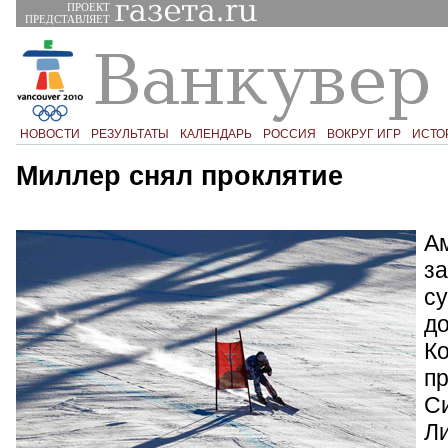
ПРОЕКТ
ПРЕДСТАВЛЯЕТ
НОВОСТИ
РЕЗУЛЬТАТЫ
КАЛЕНДАРЬ
РОССИЯ
ВОКРУГ ИГР
ИСТО
Миллер снял проклятие
А
за
с
д
Ко
п
Си
Л