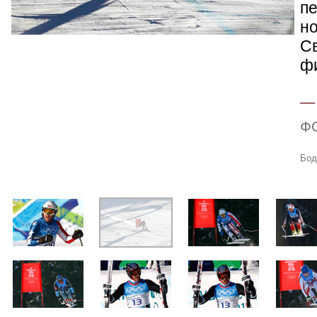
п
н
С
ф
Ф
Бод