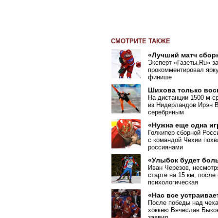
СМОТРИТЕ ТАКЖЕ
«Лучший матч сбор
Эксперт
«
Газеты.Ru» з
прокомментировал ярку
финише
Шихова только вос
На дистанции 1500 м с
из Нидерландов Ирэн В
серебряным
«Нужна еще одна иг
Голкипер сборной Росс
с командой Чехии похв
россиянами
«Улыбок будет бол
Иван Черезов, несмотр
старте на 15 км, после
психологическая
«Нас все устраивае
После победы над чеха
хоккею Вячеслав Быков
заявил,