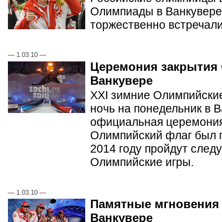
Олимпиады в Ванкувере.
торжественно встречал
—
1.03.10
—
Церемония закрытия
Ванкувере
XXI зимние Олимпийские
ночь на понедельник в 
официальная церемония
Олимпийский флаг был п
2014 году пройдут сле
Олимпийские игры.
—
1.03.10
—
Памятные мгновения
Ванкувере