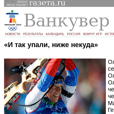
ПРОЕКТ
ПРЕДСТАВЛЯЕТ
НОВОСТИ
РЕЗУЛЬТАТЫ
КАЛЕНДАРЬ
РОССИЯ
ВОКРУГ ИГР
ИСТО
«И так упали, ниже некуда»
О
се
О
О
че
ч
М
Г