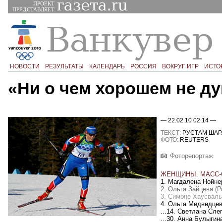
ПРОЕКТ
ПРЕДСТАВЛЯЕТ
НОВОСТИ
РЕЗУЛЬТАТЫ
КАЛЕНДАРЬ
РОССИЯ
ВОКРУГ ИГР
ИСТО
«Ни о чем хорошем не д
— 22.02.10 02:14 —
ТЕКСТ:
РУСТАМ ШАР
ФОТО:
REUTERS
Фоторепортаж
ЖЕНЩИНЫ. МАСС-С
1. Магдалена Нойнер
2. Ольга Зайцева (Р
3. Симоне Хаусвальд
4. Ольга Медведце
...14. Светлана Сле
...30. Анна Булыгин