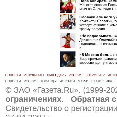
Пора собирать кам
Женская сборная Росси
матч на Олимпиаде кан
Словаки еле ноги у
Хоккеисты Словакии, п
четвертьфинале с ком
травму получил
«Не подсовывать ж
Дебютантки Олимпийск
поделились впечатлени
и
«В Москве больше 
Вице-премьер правите
корреспонденту «Газет
НОВОСТИ
РЕЗУЛЬТАТЫ
КАЛЕНДАРЬ
РОССИЯ
ВОКРУГ ИГР
ИСТО
НОВОСТИ
РОССИЯ
КОМАНДЫ
ИСТОРИЯ
МАТЧИ
СТАТИСТИКА
© ЗАО «Газета.Ru». (1999-20
ограничениях
.
Обратная с
Свидетельство о регистраци