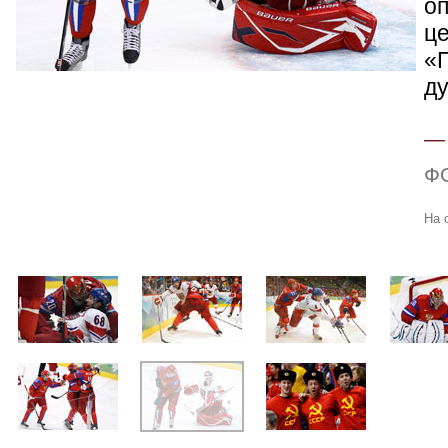
о
ц
«
ду
Ф
На 