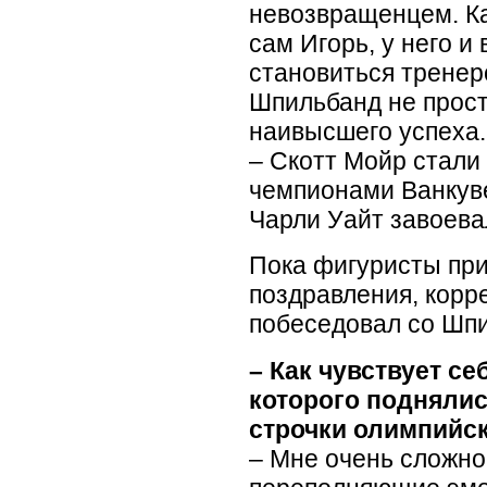
невозвращенцем. К
сам Игорь, у него и
становиться трене
Шпильбанд не прост
наивысшего успеха.
– Скотт Мойр стали
чемпионами Ванкуве
Чарли Уайт завоев
Пока фигуристы пр
поздравления, корр
побеседовал со Шп
– Как чувствует се
которого поднялис
строчки олимпийс
– Мне очень сложно