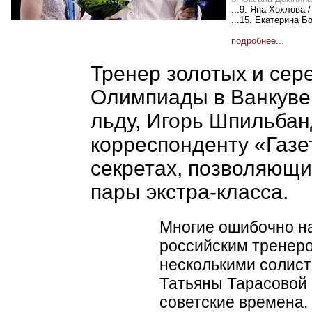
...9. Яна Хохлова 
...15. Екатерина 
подробнее...
Тренер золотых и сер
Олимпиады в Ванкувер
льду, Игорь Шпильбан
корреспонденту
«
Газе
секретах, позволяющи
пары экстра-класса.
Многие ошибочно н
российским тренеро
несколькими солист
Татьяны Тарасовой 
советские времена. 