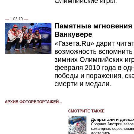
Олимпийские игры.
—
1.03.10
—
Памятные мгновения
Ванкувере
«Газета.Ru» дарит чита
возможность вспомнить 
зимних Олимпийских игр 
февраля 2010 года в од
победы и поражения, ск
смерти и медали.
АРХИВ ФОТОРЕПОРТАЖЕЙ...
СМОТРИТЕ ТАКЖЕ
Допрыгали и доеха
Сборная Австрии завое
командных соревновани
достались