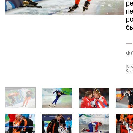
ре
пе
р
бы
Ф
Клю
Кра