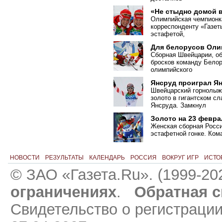
«Не стыдно домой 
Олимпийская чемпионк
корреспонденту «Газеты
эстафетой,
Для белорусов Оли
Сборная Швейцарии, о
бросков команду Бело
олимпийского
Янсруд проиграл Я
Швейцарский горнолыж
золото в гигантском с
Янсруда. Замкнул
Золото на 23 февра
Женская сборная Росси
эстафетной гонке. Ко
НОВОСТИ
РЕЗУЛЬТАТЫ
КАЛЕНДАРЬ
РОССИЯ
ВОКРУГ ИГР
ИСТО
© ЗАО «Газета.Ru». (1999-20
ограничениях
.
Обратная с
Свидетельство о регистраци