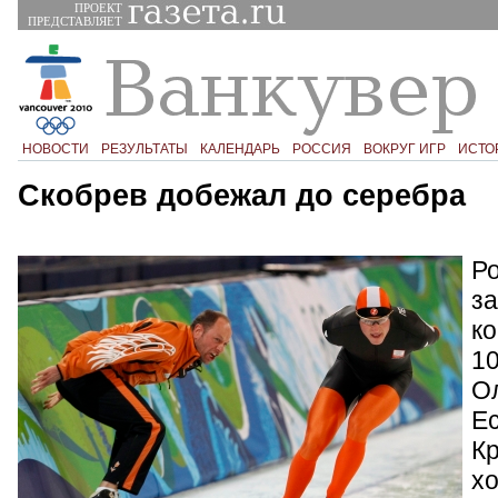
ПРОЕКТ
ПРЕДСТАВЛЯЕТ
НОВОСТИ
РЕЗУЛЬТАТЫ
КАЛЕНДАРЬ
РОССИЯ
ВОКРУГ ИГР
ИСТО
Скобрев добежал до серебра
Р
за
ко
10
О
Е
К
хо