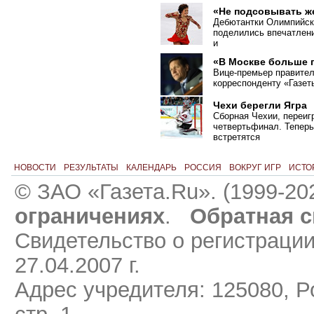
«Не подсовывать ж
Дебютантки Олимпийск
поделились впечатлени
и
«В Москве больше 
Вице-премьер правите
корреспонденту «Газет
Чехи берегли Ягра
Сборная Чехии, переиг
четвертьфинал. Тепер
встретятся
НОВОСТИ
РЕЗУЛЬТАТЫ
КАЛЕНДАРЬ
РОССИЯ
ВОКРУГ ИГР
ИСТО
© ЗАО «Газета.Ru». (1999-20
ограничениях
.
Обратная с
Свидетельство о регистраци
27.04.2007 г.
Адрес учредителя: 125080, Ро
стр. 1