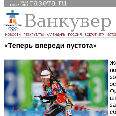
ПРОЕКТ
ПРЕДСТАВЛЯЕТ
НОВОСТИ
РЕЗУЛЬТАТЫ
КАЛЕНДАРЬ
РОССИЯ
ВОКРУГ ИГР
ИСТО
«Теперь впереди пустота»
Ж
по
з
эс
Ф
ш
за
с