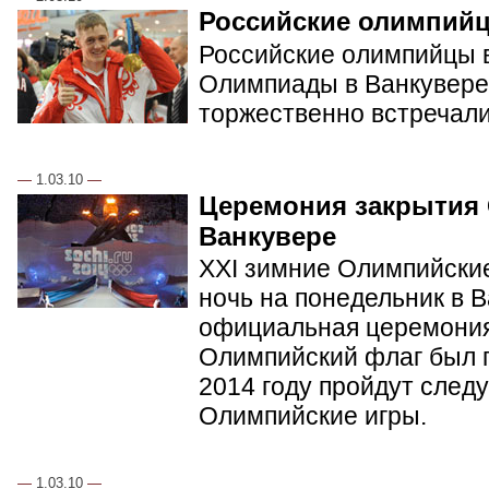
Российские олимпий
Российские олимпийцы в
Олимпиады в Ванкувере.
торжественно встречал
—
1.03.10
—
Церемония закрытия
Ванкувере
XXI зимние Олимпийские
ночь на понедельник в 
официальная церемония
Олимпийский флаг был п
2014 году пройдут сле
Олимпийские игры.
—
1.03.10
—