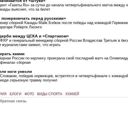
начинается от «штуки»
дент
«
Газеты.Ru» за сутки до начала четвертьфинального матча между
анады выяснил, что за билет
 понервничать перед русскими»
енер сборной Канады Майк Бэбкок после победы над командой Германии
вратаре Роберте Люонго
 дерби между ЦСКА и «Спартаком»
 ФХР и генеральный менеджер сборной России Владислав Третьяк в бес
 журналистами заявил, что играть
ирать камни
орная России по керлингу проиграла свой последний матч на Олимпиад
уфиналах сборная
еле ноги унесли
Словакии, победив норвежцев, встретятся в четвертьфинале с командо
риоде серьезную травму получил
РИЯ
БЛОГИ
ФОТО
ВИДЫ СПОРТА
ХОККЕЙ
братная связь
.