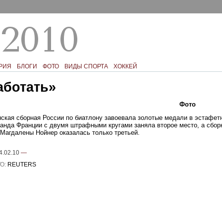
РИЯ
БЛОГИ
ФОТО
ВИДЫ СПОРТА
ХОККЕЙ
аботать»
Текст
Фото
Ком
ская сборная России по биатлону завоевала золотые медали в эстафетн
анда Франции с двумя штрафными кругами заняла второе место, а сбор
 Магдалены Нойнер оказалась только третьей.
4.02.10
—
О:
REUTERS