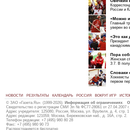
Овечкин 
Корреспон
России и К
«Можно и
Главный тр
уверен во 
«Это как
Президент
канадскими
Пора соб
Женская сб
3:7. В пол
Словаки 
Хоккеисты 
первом пе
НОВОСТИ
РЕЗУЛЬТАТЫ
КАЛЕНДАРЬ
РОССИЯ
ВОКРУГ ИГР
ИСТО
© ЗАО «Газета.Ru». (1999-2026).
Информация об ограничениях
.
О
Свидетельство о регистрации СМИ Эл № ФС77-28061 от 27.04.2007 г.
Адрес учредителя: 125080, Россия, Москва, ул. Врубеля, д. 4, стр. 1
Адрес редакции: 121059, Москва, Бережковская наб., д. 16А, стр. 2.
Телефон редакции: +7 (495) 980 80 28
Факс: +7 (495) 980 90 73
Распространяется бесплатно