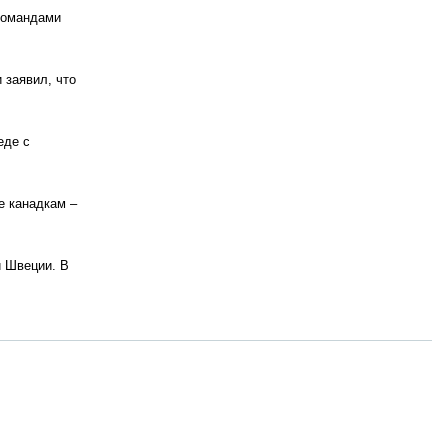
 командами
 заявил, что
еде с
е канадкам –
й Швеции. В