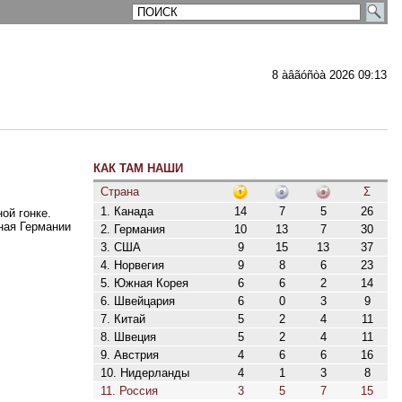
8 àâãóñòà 2026 09:13
КАК ТАМ НАШИ
ментарии
Страна
Σ
1. Канада
14
7
5
26
ой гонке.
ная Германии
2. Германия
10
13
7
30
3. США
9
15
13
37
4. Норвегия
9
8
6
23
5. Южная Корея
6
6
2
14
6. Швейцария
6
0
3
9
7. Китай
5
2
4
11
8. Швеция
5
2
4
11
9. Австрия
4
6
6
16
10. Нидерланды
4
1
3
8
11. Россия
3
5
7
15