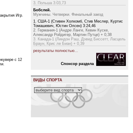
3. Польша 3:03,73
Бобслей.
Мужчины. Четверки. Финальный заезд
акрытия Игр.
1. США-1 (Стивен Холкомб, Стив Меслер, Куртис
Томашевич, Юстин Олсен) 3:24,46
2. Германия-1 (Андре Ланге, Кевин Куске,
Александр Ройдигер, Мартин Путце) + 0,38
3. Канада-1 (Линдон Раш, Дэвид Биссетт, Ласцель
Браун, Крис ле Биан) + 0,39
результаты полностью...
нкувере с 12
Cпонсор раздела
ли.
ВИДЫ СПОРТА