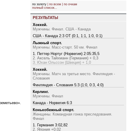
по золоту
|
по всем
|
по очкам
полный список...
РЕЗУЛЬТАТЫ
Хоккей.
Мужчины. Финал. США - Канада
США - Канада 2:3 ОТ (0:1, 1:1, 1:0, 0:1)
Лыжный спорт.
Мужчины. Масс-старт. 50 км. Финал
1. Петтер Нортуг (Норвегия) 2:05:35,5
2. Аксель Тайхманн (Германия) + 0,3
3. Юхан Ольссон (Швеция) + 1,0
Хоккей.
Мужчины. Матч за третье место. Финляндия -
Словакия
Финляндия - Словакия 5:3 (1:0, 0:3, 4:0)
Керлинг.
Мужчины. Финал
реметьево».
Канада - Норвегия 6:3
Конькобежный спорт.
Женщины. Командная гонка преследования.
Финал
1. Германия 3:02,82
2. Япония +0,02