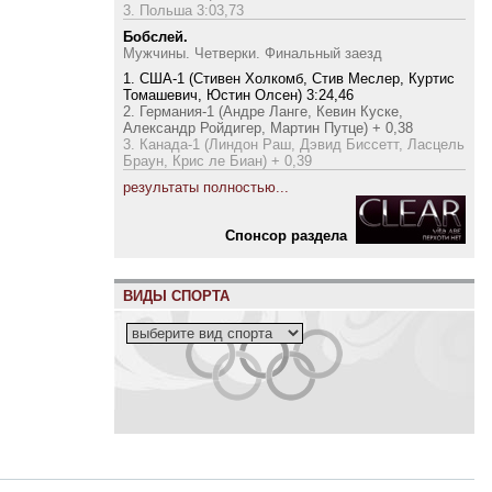
3. Польша 3:03,73
Бобслей.
Мужчины. Четверки. Финальный заезд
1. США-1 (Стивен Холкомб, Стив Меслер, Куртис
Томашевич, Юстин Олсен) 3:24,46
2. Германия-1 (Андре Ланге, Кевин Куске,
Александр Ройдигер, Мартин Путце) + 0,38
3. Канада-1 (Линдон Раш, Дэвид Биссетт, Ласцель
Браун, Крис ле Биан) + 0,39
результаты полностью...
Cпонсор раздела
ВИДЫ СПОРТА