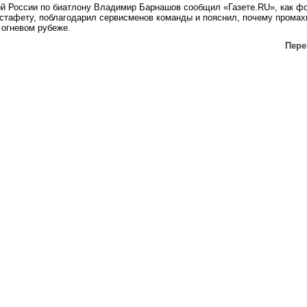
ой России по биатлону Владимир Барнашов сообщил «Газете.RU», как ф
эстафету, поблагодарил сервисменов команды и пояснил, почему прома
 огневом рубеже.
Перей