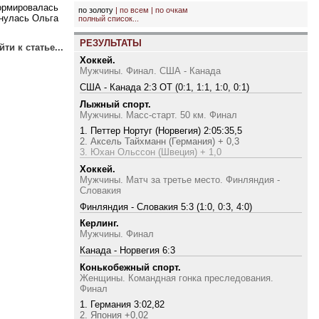
ормировалась
по золоту
|
по всем
|
по очкам
хнулась Ольга
полный список...
РЕЗУЛЬТАТЫ
ти к статье...
Хоккей.
Мужчины. Финал. США - Канада
США - Канада 2:3 ОТ (0:1, 1:1, 1:0, 0:1)
Лыжный спорт.
Мужчины. Масс-старт. 50 км. Финал
1. Петтер Нортуг (Норвегия) 2:05:35,5
2. Аксель Тайхманн (Германия) + 0,3
3. Юхан Ольссон (Швеция) + 1,0
Хоккей.
Мужчины. Матч за третье место. Финляндия -
Словакия
Финляндия - Словакия 5:3 (1:0, 0:3, 4:0)
Керлинг.
Мужчины. Финал
Канада - Норвегия 6:3
Конькобежный спорт.
Женщины. Командная гонка преследования.
Финал
1. Германия 3:02,82
2. Япония +0,02