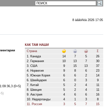
8 àâãóñòà 2026 17:05
КАК ТАМ НАШИ
ментарии
Страна
Σ
1. Канада
14
7
5
26
2. Германия
10
13
7
30
3. США
9
15
13
37
4. Норвегия
9
8
6
23
5. Южная Корея
6
6
2
14
6. Швейцария
6
0
3
9
7. Китай
5
2
4
11
:09:36,3 (0+5)
8. Швеция
5
2
4
11
+5)
9. Австрия
4
6
6
16
10. Нидерланды
4
1
3
8
11. Россия
3
5
7
15