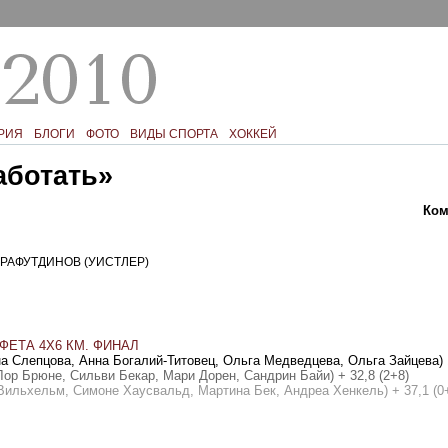
РИЯ
БЛОГИ
ФОТО
ВИДЫ СПОРТА
ХОККЕЙ
аботать»
Текст
Фото
Ком
РАФУТДИНОВ (УИСТЛЕР)
ЕТА 4Х6 КМ. ФИНАЛ
на Слепцова, Анна Богалий-Титовец, Ольга Медведцева, Ольга Зайцева) 1
Лор Брюне, Сильви Бекар, Мари Дорен, Сандрин Байи) + 32,8 (2+8)
 Вильхельм, Симоне Хаусвальд, Мартина Бек, Андреа Хенкель) + 37,1 (0