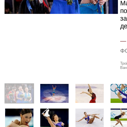
М
п
з
де
Ф
Тро
Ван