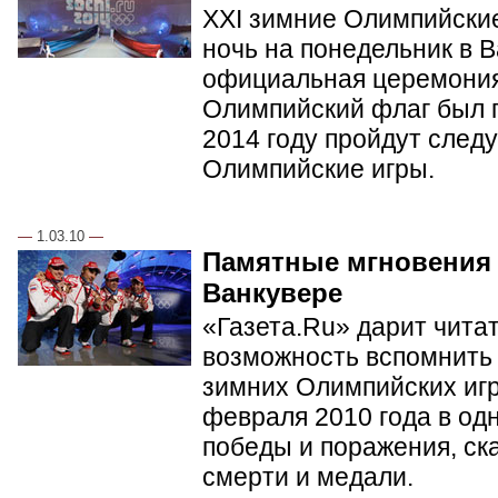
XXI зимние Олимпийские
ночь на понедельник в 
официальная церемония
Олимпийский флаг был п
2014 году пройдут сле
Олимпийские игры.
—
1.03.10
—
Памятные мгновения
Ванкувере
«Газета.Ru» дарит чита
возможность вспомнить 
зимних Олимпийских игр 
февраля 2010 года в од
победы и поражения, ск
смерти и медали.