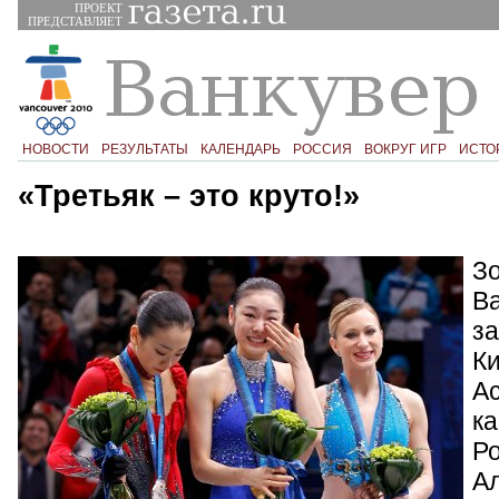
ПРОЕКТ
ПРЕДСТАВЛЯЕТ
НОВОСТИ
РЕЗУЛЬТАТЫ
КАЛЕНДАРЬ
РОССИЯ
ВОКРУГ ИГР
ИСТО
«Третьяк – это круто!»
З
В
з
Ки
Ас
к
Р
А