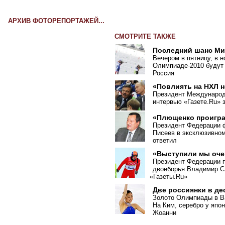
АРХИВ ФОТОРЕПОРТАЖЕЙ...
СМОТРИТЕ ТАКЖЕ
Последний шанс Ми
Вечером в пятницу, в н
Олимпиаде-2010 будут
Россия
«Повлиять на НХЛ н
Президент Международ
интервью «Газете.Ru» з
«Плющенко проигра
Президент Федерации ф
Писеев в эксклюзивно
ответил
«Выступили мы оче
Президент Федерации 
двоеборья Владимир С
«
Газеты.Ru»
Две россиянки в де
Золото Олимпиады в В
На Ким, серебро у япо
Жоанни