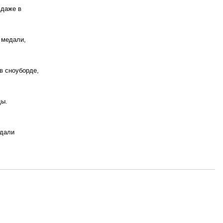
 даже в
 медали,
в сноуборде,
ды.
едали