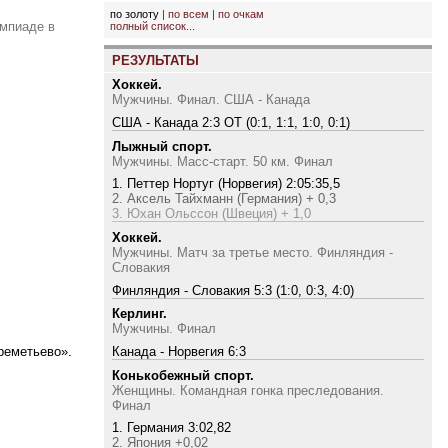
по золоту
|
по всем
|
по очкам
импиаде в
полный список...
РЕЗУЛЬТАТЫ
Хоккей.
Мужчины. Финал. США - Канада
США - Канада 2:3 ОТ (0:1, 1:1, 1:0, 0:1)
Лыжный спорт.
Мужчины. Масс-старт. 50 км. Финал
1. Петтер Нортуг (Норвегия) 2:05:35,5
2. Аксель Тайхманн (Германия) + 0,3
3. Юхан Ольссон (Швеция) + 1,0
Хоккей.
Мужчины. Матч за третье место. Финляндия -
Словакия
Финляндия - Словакия 5:3 (1:0, 0:3, 4:0)
Керлинг.
Мужчины. Финал
реметьево».
Канада - Норвегия 6:3
Конькобежный спорт.
Женщины. Командная гонка преследования.
Финал
1. Германия 3:02,82
2. Япония +0,02