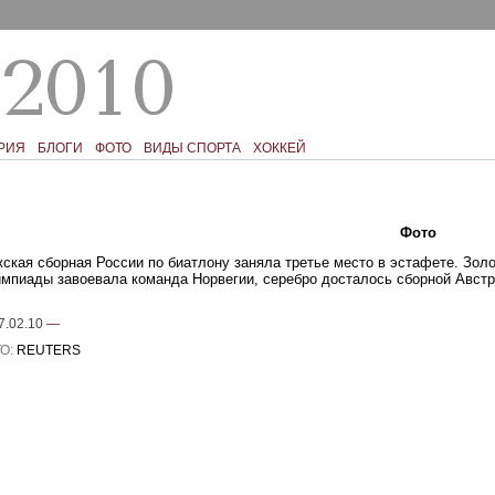
РИЯ
БЛОГИ
ФОТО
ВИДЫ СПОРТА
ХОККЕЙ
Текст
Фото
Ком
ская сборная России по биатлону заняла третье место в эстафете. Зол
мпиады завоевала команда Норвегии, серебро досталось сборной Австр
7.02.10
—
О:
REUTERS