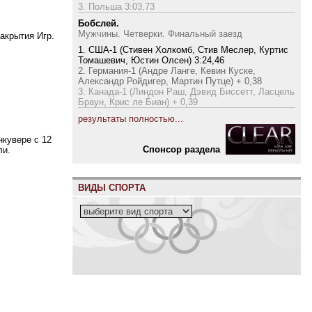
3. Польша 3:03,73
Бобслей.
Мужчины. Четверки. Финальный заезд
акрытия Игр.
1. США-1 (Стивен Холкомб, Стив Меслер, Куртис
Томашевич, Юстин Олсен) 3:24,46
2. Германия-1 (Андре Ланге, Кевин Куске,
Александр Ройдигер, Мартин Путце) + 0,38
3. Канада-1 (Линдон Раш, Дэвид Биссетт, Ласцель
Браун, Крис ле Биан) + 0,39
результаты полностью...
нкувере с 12
Cпонсор раздела
ли.
ВИДЫ СПОРТА