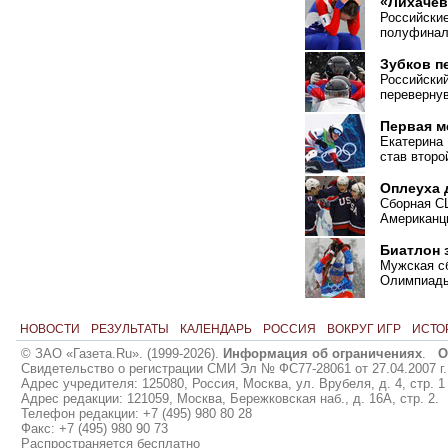
«Лихачев
Российские
полуфинал
Зубков п
Российски
перевернув
Первая м
Екатерина
став второ
Оплеуха 
Сборная С
Американц
Биатлон 
Мужская сб
Олимпиады
НОВОСТИ
РЕЗУЛЬТАТЫ
КАЛЕНДАРЬ
РОССИЯ
ВОКРУГ ИГР
ИСТО
© ЗАО «Газета.Ru». (1999-2026).
Информация об ограничениях
.
О
Свидетельство о регистрации СМИ Эл № ФС77-28061 от 27.04.2007 г.
Адрес учредителя: 125080, Россия, Москва, ул. Врубеля, д. 4, стр. 1
Адрес редакции: 121059, Москва, Бережковская наб., д. 16А, стр. 2.
Телефон редакции: +7 (495) 980 80 28
Факс: +7 (495) 980 90 73
Распространяется бесплатно