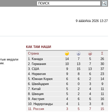
9 àâãóñòà 2026 13:27
КАК ТАМ НАШИ
ментарии
Страна
Σ
1. Канада
14
7
5
26
отые медали
ии.
2. Германия
10
13
7
30
3. США
9
15
13
37
4. Норвегия
9
8
6
23
5. Южная Корея
6
6
2
14
6. Швейцария
6
0
3
9
7. Китай
5
2
4
11
8. Швеция
5
2
4
11
9. Австрия
4
6
6
16
10. Нидерланды
4
1
3
8
11. Россия
3
5
7
15