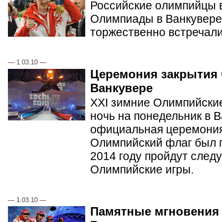
Российские олимпийцы в
Олимпиады в Ванкувере.
торжественно встречал
—
1.03.10
—
Церемония закрытия
Ванкувере
XXI зимние Олимпийские
ночь на понедельник в 
официальная церемония
Олимпийский флаг был п
2014 году пройдут сле
Олимпийские игры.
—
1.03.10
—
Памятные мгновения