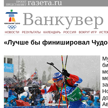
ПРОЕКТ
ПРЕДСТАВЛЯЕТ
НОВОСТИ
РЕЗУЛЬТАТЫ
КАЛЕНДАРЬ
РОССИЯ
ВОКРУГ ИГР
ИСТО
«Лучше бы финишировал Чудо
М
би
ме
м
з
Но
д
Ав