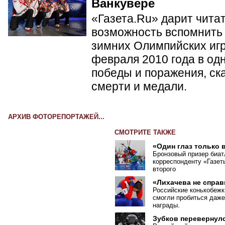
Ванкувере
«Газета.Ru» дарит чита
возможность вспомнить 
зимних Олимпийских игр 
февраля 2010 года в од
победы и поражения, ск
смерти и медали.
АРХИВ ФОТОРЕПОРТАЖЕЙ...
СМОТРИТЕ ТАКЖЕ
«Один глаз только 
Бронзовый призер биа
корреспонденту
«
Газет
второго
«Лихачева не спра
Российские конькобежк
смогли пробиться даже
награды.
Зубков перевернул