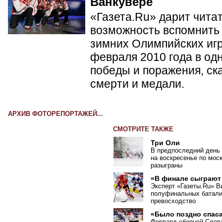
Ванкувере
«Газета.Ru» дарит чита
возможность вспомнить 
зимних Олимпийских игр 
февраля 2010 года в од
победы и поражения, ск
смерти и медали.
АРХИВ ФОТОРЕПОРТАЖЕЙ...
СМОТРИТЕ ТАКЖЕ
Три Оли
В предпоследний день 
на воскресенье по мос
разыграны
«В финале сыграют
Эксперт
«
Газеты.Ru» В
полуфинальных баталий
превосходство
«Было поздно спаса
Форвард сборной Слов