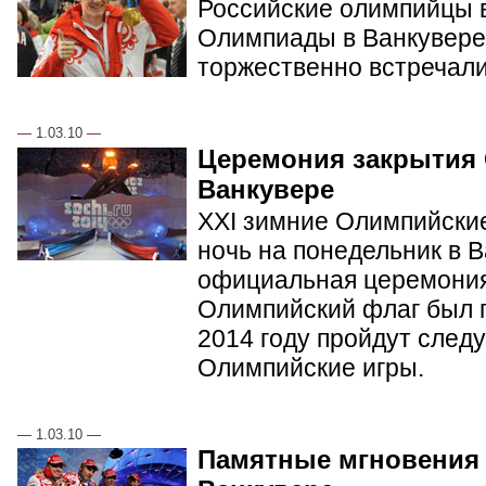
Российские олимпийцы в
Олимпиады в Ванкувере.
торжественно встречал
—
1.03.10
—
Церемония закрытия
Ванкувере
XXI зимние Олимпийские
ночь на понедельник в 
официальная церемония
Олимпийский флаг был п
2014 году пройдут сле
Олимпийские игры.
—
1.03.10
—
Памятные мгновения