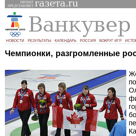
ПРОЕКТ
ПРЕДСТАВЛЯЕТ
НОВОСТИ
РЕЗУЛЬТАТЫ
КАЛЕНДАРЬ
РОССИЯ
ВОКРУГ ИГР
ИСТО
Чемпионки, разгромленные ро
Ж
по
О
ф
г
б
п
К