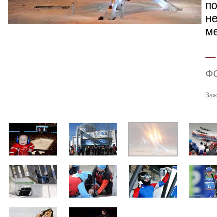
по
н
м
Ф
Заж