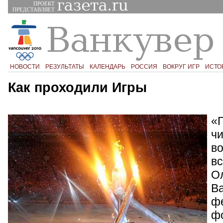
ПРОЕКТ
ПРЕДСТАВЛЯЕТ
НОВОСТИ
РЕЗУЛЬТАТЫ
КАЛЕНДАРЬ
РОССИЯ
ВОКРУГ ИГР
ИСТО
Как проходили Игры
«Г
ч
в
вс
Ол
Ва
фе
ф