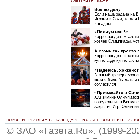
СМОТРИТЕ ТАКЖЕ
Все по делу
Если наша задача на В
Играми в Сочи, то для
Канадцы
«Подиум наш!»
Корреспондент «Газеты
хозяев Олимпиады, ус
А огонь так просто
Корреспондент
«
Газет
куплета до куплета сп
«Надеюсь, хоккеист
Главный тренер сборно
можно было бы дать и 
согласился
«Приезжайте в Сочи
XXI зимние Олимпийски
понедельник в Ванкув
закрытия Игр. Олимпий
НОВОСТИ
РЕЗУЛЬТАТЫ
КАЛЕНДАРЬ
РОССИЯ
ВОКРУГ ИГР
ИСТО
© ЗАО «Газета.Ru». (1999-20