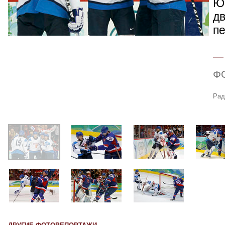
Ю
д
пе
Ф
Рад