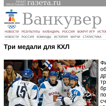
ПРОЕКТ
ПРЕДСТАВЛЯЕТ
НОВОСТИ
РЕЗУЛЬТАТЫ
КАЛЕНДАРЬ
РОССИЯ
ВОКРУГ ИГР
ИСТО
НОВОСТИ
РОССИЯ
КОМАНДЫ
ИСТОРИЯ
МАТЧИ
СТАТИСТИКА
Три медали для КХЛ
Фи
об
д
тр
б
по
сч