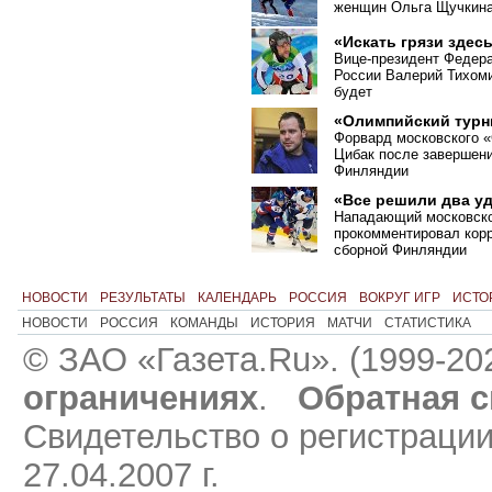
женщин Ольга Щучкина 
«Искать грязи здесь
Вице-президент Федера
России Валерий Тихоми
будет
«Олимпийский турн
Форвард московского
«
Цибак после завершени
Финляндии
«Все решили два уд
Нападающий московск
прокомментировал кор
сборной Финляндии
НОВОСТИ
РЕЗУЛЬТАТЫ
КАЛЕНДАРЬ
РОССИЯ
ВОКРУГ ИГР
ИСТО
НОВОСТИ
РОССИЯ
КОМАНДЫ
ИСТОРИЯ
МАТЧИ
СТАТИСТИКА
© ЗАО «Газета.Ru». (1999-20
ограничениях
.
Обратная с
Свидетельство о регистраци
27.04.2007 г.