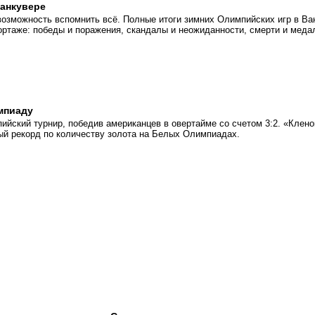
анкувере
возможность вспомнить всё. Полные итоги зимних Олимпийских игр в Ва
ортаже: победы и поражения, скандалы и неожиданности, смерти и меда
мпиаду
ийский турнир, победив американцев в овертайме со счетом 3:2. «Клен
ый рекорд по количеству золота на Белых Олимпиадах.