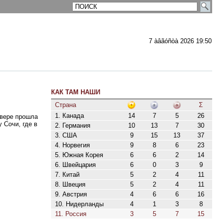
7 àâãóñòà 2026 19:50
КАК ТАМ НАШИ
ментарии
Страна
Σ
1. Канада
14
7
5
26
увере прошла
 Сочи, где в
2. Германия
10
13
7
30
3. США
9
15
13
37
4. Норвегия
9
8
6
23
5. Южная Корея
6
6
2
14
6. Швейцария
6
0
3
9
7. Китай
5
2
4
11
8. Швеция
5
2
4
11
9. Австрия
4
6
6
16
10. Нидерланды
4
1
3
8
11. Россия
3
5
7
15