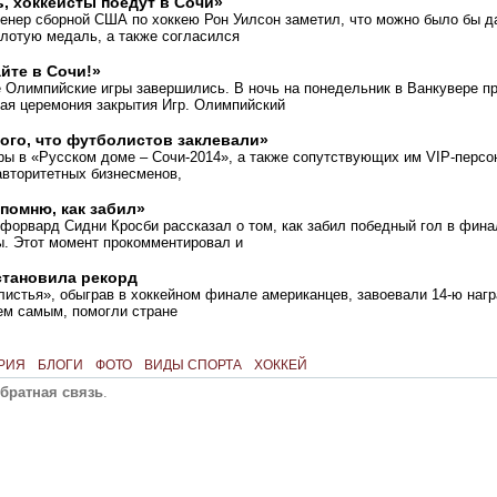
, хоккеисты поедут в Сочи»
енер сборной США по хоккею Рон Уилсон заметил, что можно было бы да
олотую медаль, а также согласился
йте в Сочи!»
е Олимпийские игры завершились. В ночь на понедельник в Ванкувере п
ая церемония закрытия Игр. Олимпийский
того, что футболистов заклевали»
ры в
«
Русском доме – Сочи-2014», а также сопутствующих им VIP-персон
авторитетных бизнесменов,
 помню, как забил»
форвард Сидни Кросби рассказал о том, как забил победный гол в фина
. Этот момент прокомментировал и
становила рекорд
листья», обыграв в хоккейном финале американцев, завоевали 14-ю наг
ем самым, помогли стране
РИЯ
БЛОГИ
ФОТО
ВИДЫ СПОРТА
ХОККЕЙ
братная связь
.