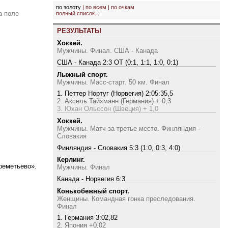
по золоту
|
по всем
|
по очкам
а поле
полный список...
РЕЗУЛЬТАТЫ
Хоккей.
Мужчины. Финал. США - Канада
США - Канада 2:3 ОТ (0:1, 1:1, 1:0, 0:1)
Лыжный спорт.
Мужчины. Масс-старт. 50 км. Финал
1. Петтер Нортуг (Норвегия) 2:05:35,5
2. Аксель Тайхманн (Германия) + 0,3
3. Юхан Ольссон (Швеция) + 1,0
Хоккей.
Мужчины. Матч за третье место. Финляндия -
Словакия
Финляндия - Словакия 5:3 (1:0, 0:3, 4:0)
Керлинг.
реметьево».
Мужчины. Финал
Канада - Норвегия 6:3
Конькобежный спорт.
Женщины. Командная гонка преследования.
Финал
1. Германия 3:02,82
2. Япония +0,02