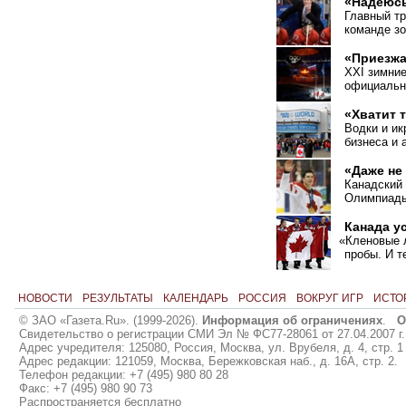
«Надеюсь
Главный тр
команде з
«Приезжа
XXI зимни
официальн
«Хватит 
Водки и ик
бизнеса и 
«Даже не
Канадский 
Олимпиады
Канада у
«
Кленовые 
пробы. И т
НОВОСТИ
РЕЗУЛЬТАТЫ
КАЛЕНДАРЬ
РОССИЯ
ВОКРУГ ИГР
ИСТО
© ЗАО «Газета.Ru». (1999-2026).
Информация об ограничениях
.
О
Свидетельство о регистрации СМИ Эл № ФС77-28061 от 27.04.2007 г.
Адрес учредителя: 125080, Россия, Москва, ул. Врубеля, д. 4, стр. 1
Адрес редакции: 121059, Москва, Бережковская наб., д. 16А, стр. 2.
Телефон редакции: +7 (495) 980 80 28
Факс: +7 (495) 980 90 73
Распространяется бесплатно