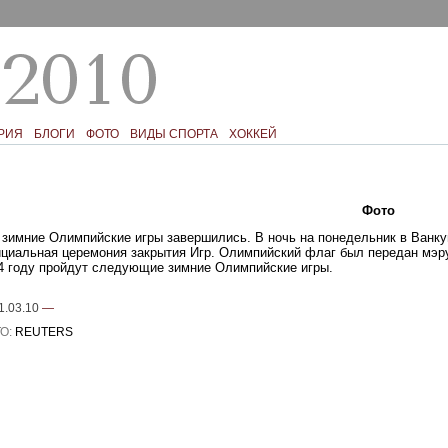
РИЯ
БЛОГИ
ФОТО
ВИДЫ СПОРТА
ХОККЕЙ
Текст
Фото
Ком
 зимние Олимпийские игры завершились. В ночь на понедельник в Ванк
циальная церемония закрытия Игр. Олимпийский флаг был передан мэру
4 году пройдут следующие зимние Олимпийские игры.
1.03.10
—
О:
REUTERS