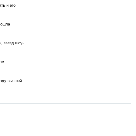
ть и его
рошла
, звезд шоу-
ле
раду высшей