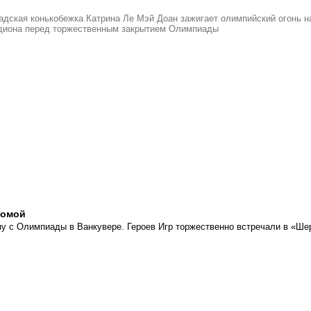
адская конькобежка Катрина Ле Мэй Доан зажигает олимпийский огонь н
диона перед торжественным закрытием Олимпиады
домой
у с Олимпиады в Ванкувере. Героев Игр торжественно встречали в «Ше