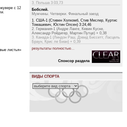
3. Польша 3:03,73
нкувере с 12
Бобслей.
ли.
Мужчины. Четверки. Финальный заезд
1. США-1 (Стивен Холкомб, Стив Меслер, Куртис
Томашевич, Юстин Олсен) 3:24,46
2. Германия-1 (Андре Ланге, Кевин Куске,
Александр Ройдигер, Мартин Путце) + 0,38
3. Канада-1 (Линдон Раш, Дэвид Биссетт, Ласцель
Браун, Крис ле Биан) + 0,39
результаты полностью...
овые листья»
Cпонсор раздела
ВИДЫ СПОРТА