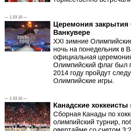
—
1.03.10
—
Церемония закрытия
Ванкувере
XXI зимние Олимпийские
ночь на понедельник в 
официальная церемония
Олимпийский флаг был п
2014 году пройдут сле
Олимпийские игры.
—
1.03.10
—
Канадские хоккеисты
Сборная Канады по хок
олимпийский турнир, по
овертайме со счетом 3: