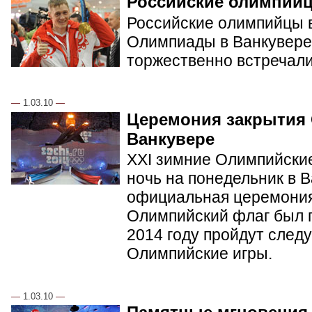
Российские олимпий
Российские олимпийцы в
Олимпиады в Ванкувере.
торжественно встречал
—
1.03.10
—
Церемония закрытия
Ванкувере
XXI зимние Олимпийские
ночь на понедельник в 
официальная церемония
Олимпийский флаг был п
2014 году пройдут сле
Олимпийские игры.
—
1.03.10
—