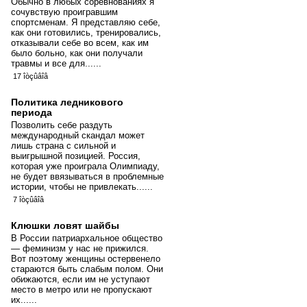
Обычно в любых соревнованиях я
сочувствую проигравшим
спортсменам. Я представляю себе,
как они готовились, тренировались,
отказывали себе во всем, как им
было больно, как они получали
травмы и все для......
17 îòçûâîâ
Политика ледникового
периода
Позволить себе раздуть
международный скандал может
лишь страна с сильной и
выигрышной позицией. Россия,
которая уже проиграла Олимпиаду,
не будет ввязываться в проблемные
истории, чтобы не привлекать......
7 îòçûâîâ
Клюшки ловят шайбы
В России патриархальное общество
— феминизм у нас не прижился.
Вот поэтому женщины остервенело
стараются быть слабым полом. Они
обижаются, если им не уступают
место в метро или не пропускают
их......