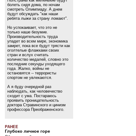
Полстраны как миленькие будут
болеть сидя дома, по ночам
смотреть Олимпиаду. А днем
будут обсуждать "как наши
ребята лыжи за страну ломают".
Но успокаивает, что это не
только наше безумие.
Производительность труда
упадет во всем мире, экономика
замрет, пока все будут трясти как
оголтелые флажками своих
стран и вслух считать
количество медалей, словно это
последние секунды уходящего
года. Жалко, войны не
остановятся -- террористы
спортом не увлекаются.
А я буду очередной раз
наблюдать, как человечество
сходит с ума. Постараюсь
проявить проницательность
доктора Стравинского и цинизм
профессора Преображенского.
РАНЕЕ
Глубоко личное горе