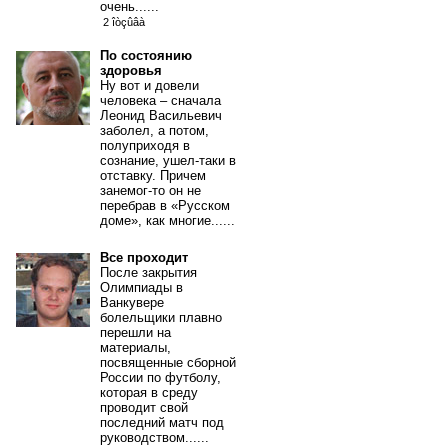
очень......
2 îòçûâà
По состоянию
здоровья
Ну вот и довели
человека – сначала
Леонид Васильевич
заболел, а потом,
полуприходя в
сознание, ушел-таки в
отставку. Причем
занемог-то он не
перебрав в «Русском
доме», как многие......
Все проходит
После закрытия
Олимпиады в
Ванкувере
болельщики плавно
перешли на
материалы,
посвященные сборной
России по футболу,
которая в среду
проводит свой
последний матч под
руководством......