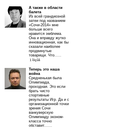
А также в области
балета
Из всей грандиозной
затеи под названием
«Сочи-2014» мне
больше всего
нравится эмблема.
Она и вправду жутко
инновационная, как бы
сказали наиболее
продвинутые
товарищи. Что......
1 îòçûâ
Теперь это наша
война
Средненькая была
Олимпиада,
проходная. Это если
брать чисто
спортивные
результаты Игр. Да и с
организационной точки
зрения Сочи
ванкуверскую
Олимпиаду эконом-
класса точно
обставит.......