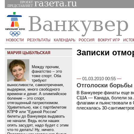
ПРОЕКТ
ПРЕДСТАВЛЯЕТ
НОВОСТИ
РЕЗУЛЬТАТЫ
КАЛЕНДАРЬ
РОССИЯ
ВОКРУГ ИГР
ИСТО
Записки отмо
МАРИЯ ЦЫБУЛЬСКАЯ
Между прочим,
фанатство -- это
тоже спорт. Оба
—
01.03.2010 00:55
—
требуют
Отголоски борьбы
выносливости, самоотречения,
выдержки, много свободного
В Ванкувере фанаты еще во
времени и денег. А олимпийское
США — Канада, болели за
боление -- это спорт,
флагами и пьянствовали в 
отягощенный патриотизмом.
Удивительно, как с партбилетом
плескалась 30-сантиметрова
КПРФ или "Единой России"
билеты до Ванкувера выдавать
не начали. Ведь если наших
опять засудят, надо будет с этим
что-то делать! Ну, ничего.