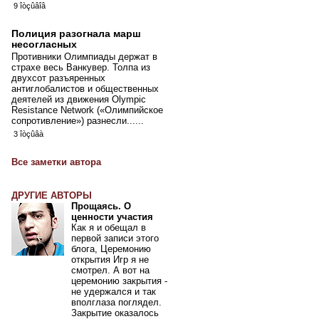
9 îòçûâîâ
Полиция разогнала марш
несогласных
Противники Олимпиады держат в
страхе весь Ванкувер. Толпа из
двухсот разъяренных
антиглобалистов и общественных
деятелей из движения Olympic
Resistance Network («Олимпийское
сопротивление») разнесли......
3 îòçûâà
Все заметки автора
ДРУГИЕ АВТОРЫ
Прощаясь. О
ценности участия
Как я и обещал в
первой записи этого
блога, Церемонию
открытия Игр я не
смотрел. А вот на
церемонию закрытия -
не удержался и так
вполглаза поглядел.
Закрытие оказалось