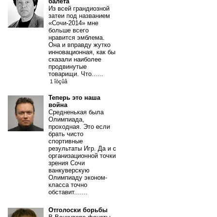
балета
Из всей грандиозной
затеи под названием
«Сочи-2014» мне
больше всего
нравится эмблема.
Она и вправду жутко
инновационная, как бы
сказали наиболее
продвинутые
товарищи. Что......
1 îòçûâ
Теперь это наша
война
Средненькая была
Олимпиада,
проходная. Это если
брать чисто
спортивные
результаты Игр. Да и с
организационной точки
зрения Сочи
ванкуверскую
Олимпиаду эконом-
класса точно
обставит.......
Отголоски борьбы