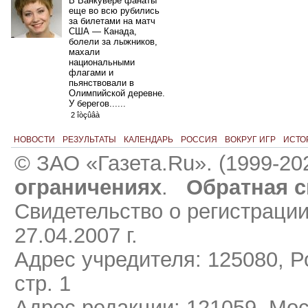
В Ванкувере фанаты
еще во всю рубились
за билетами на матч
США — Канада,
болели за лыжников,
махали
национальными
флагами и
пьянствовали в
Олимпийской деревне.
У берегов......
2 îòçûâà
НОВОСТИ
РЕЗУЛЬТАТЫ
КАЛЕНДАРЬ
РОССИЯ
ВОКРУГ ИГР
ИСТО
© ЗАО «Газета.Ru». (1999-20
ограничениях
.
Обратная с
Свидетельство о регистраци
27.04.2007 г.
Адрес учредителя: 125080, Ро
стр. 1
Адрес редакции: 121059, Мос