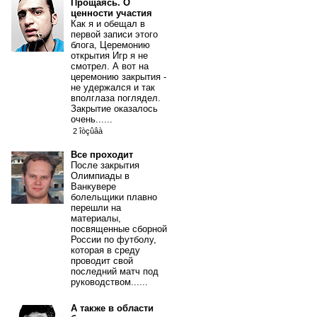
Прощаясь. О
ценности участия
Как я и обещал в
первой записи этого
блога, Церемонию
открытия Игр я не
смотрел. А вот на
церемонию закрытия -
не удержался и так
вполглаза поглядел.
Закрытие оказалось
очень......
2 îòçûâà
Все проходит
После закрытия
Олимпиады в
Ванкувере
болельщики плавно
перешли на
материалы,
посвященные сборной
России по футболу,
которая в среду
проводит свой
последний матч под
руководством......
А также в области