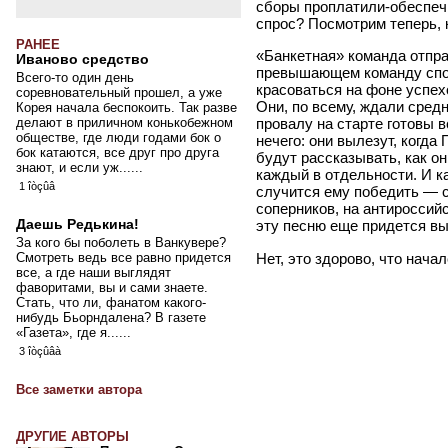
сборы проплатили-обеспечи
спрос? Посмотрим теперь, 
РАНЕЕ
«Банкетная» команда отпра
Иваново средство
превышающем команду спо
Всего-то один день
красоваться на фоне успехо
соревновательный прошел, а уже
Они, по всему, ждали средн
Корея начала беспокоить. Так разве
делают в приличном конькобежном
провалу на старте готовы в
обществе, где люди годами бок о
нечего: они вылезут, когд
бок катаются, все друг про друга
будут рассказывать, как о
знают, и если уж......
каждый в отдельности. И к
1 îòçûâ
случится ему победить ― с
соперников, на антироссийс
эту песню еще придется в
Даешь Редькина!
За кого бы поболеть в Ванкувере?
Нет, это здорово, что начал
Смотреть ведь все равно придется
все, а где наши выглядят
фаворитами, вы и сами знаете.
Стать, что ли, фанатом какого-
нибудь Бьорндалена? В газете
«Газета», где я......
3 îòçûâà
Все заметки автора
ДРУГИЕ АВТОРЫ