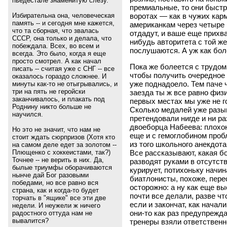
пьедестале знаменитую слезу.
премиальные, то они быстро
воротах ― как в чужих кар
Избирательна она, человеческая
память -- и сегодня мне кажется,
американкам через четыре 
что та сборная, что звалась
отдадут, и ваше еще прихва
СССР, она только и делала, что
нибудь авторитета с той ж
побеждала. Всех, во всем и
послушаются. А уж как бол
всегда. Это было, когда я еще
просто смотрел. А как начал
Пока же болеется с трудом
писать -- считая уже с СНГ -- все
чтобы получить очередное 
оказалось гораздо сложнее. И
уже поднадоело. Тем паче ч
минуты как-то не отыгрывались, и
три на пять не геройски
заезда ты ж все равно физи
заканчивалось, и плакать под
первых местах мы уже не г
Роднину никто больше не
Сколько медалей уже разыг
научился.
претендовали нигде и ни р
двоеборца Набеева: плохон
Но это не значит, что нам не
еще и с гемоглобином про
стоит ждать сюрпризов (Хотя кто
из того школьного анекдота
на самом деле едет за золотом --
Плющенко с хоккеистами, так?)
Все рассказывают, какая б
Точнее -- не верить в них. Да,
разводят руками в отсутств
былые триумфы оборачиваются
курирует, потихоньку начина
нынче дай Бог разовыми
биатлонисты, похоже, пере
победами, но все равно вся
осторожно: а ну как еще вы
страна, как и когда-то будет
почти все делали, разве чт
торчать в "ящике" все эти две
если и закончат, как начал
недели. И неужели ж ничего
они-то как раз предупрежда
радостного оттуда нам не
вывалится?
тренеры взяли ответственн