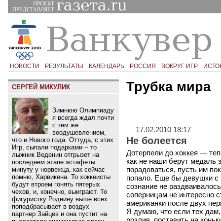
ПРОЕКТ
ПРЕДСТАВЛЯЕТ
НОВОСТИ
РЕЗУЛЬТАТЫ
КАЛЕНДАРЬ
РОССИЯ
ВОКРУГ ИГР
ИСТО
Трубка мира
СЕРГЕЙ МИКУЛИК
Зимнюю Олимпиаду
я всегда ждал почти
с тем же
—
17.02.2010 18:17
—
воодушевлением,
Не болеется
что и Нового года. Оттуда, с этих
Игр, сыпали подарками -- то
Дотерпели до хоккея ― теп
лыжник Веденин отгрызет на
как не наши берут медаль 
последнем этапе эстафеты
порадоваться, пусть им по
минуту у норвежца, как сейчас
помню, Харвикена. То хоккеисты
попало. Еще бы девушки с
будут втроем гонять пятерых
сознание не раздваивалось.
чехов, и, конечно, выиграют. То
соперницам не интересно с
фигуристку Роднину выше всех
американки после двух пер
поподбрасывает в воздух
Я думаю, что если тех дам,
партнер Зайцев и она пустит на
розлив, поставить на коньк