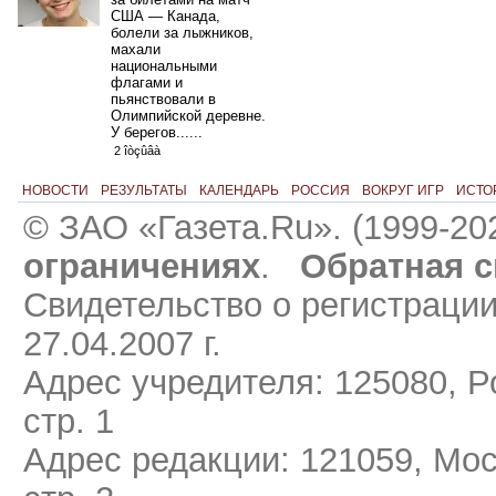
США — Канада,
болели за лыжников,
махали
национальными
флагами и
пьянствовали в
Олимпийской деревне.
У берегов......
2 îòçûâà
НОВОСТИ
РЕЗУЛЬТАТЫ
КАЛЕНДАРЬ
РОССИЯ
ВОКРУГ ИГР
ИСТО
© ЗАО «Газета.Ru». (1999-20
ограничениях
.
Обратная с
Свидетельство о регистраци
27.04.2007 г.
Адрес учредителя: 125080, Ро
стр. 1
Адрес редакции: 121059, Мос