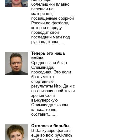
болельщики плавно
перешли на
материалы,
посвященные сборной
России по футболу,
которая в среду
проводит свой
последний матч под
руководством......
Теперь это наша
война
Средненькая была
Олимпиада,
проходная. Это если
брать чисто
спортивные
результаты Игр. Да и с
организационной точки
зрения Сочи
ванкуверскую
Олимпиаду эконом-
класса точно
обставит.......
Отголоски борьбы
В Ванкувере фанаты
еще во всю рубились
за билетами на матч