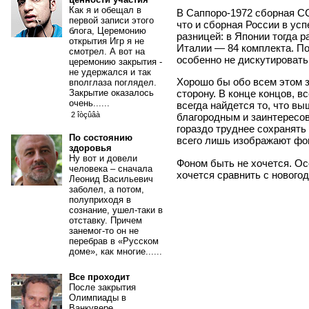
Как я и обещал в
В Саппоро-1972 сборная СС
первой записи этого
что и сборная России в ус
блога, Церемонию
разницей: в Японии тогда р
открытия Игр я не
Италии ― 84 комплекта. П
смотрел. А вот на
особенно не дискутировать
церемонию закрытия -
не удержался и так
Хорошо бы обо всем этом з
вполглаза поглядел.
Закрытие оказалось
сторону. В конце концов, в
очень......
всегда найдется то, что в
2 îòçûâà
благородным и заинтересов
гораздо труднее сохранять 
По состоянию
всего лишь изображают фо
здоровья
Ну вот и довели
Фоном быть не хочется. Ос
человека – сначала
хочется сравнить с новогод
Леонид Васильевич
заболел, а потом,
полуприходя в
сознание, ушел-таки в
отставку. Причем
занемог-то он не
перебрав в «Русском
доме», как многие......
Все проходит
После закрытия
Олимпиады в
Ванкувере