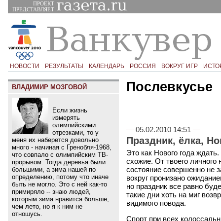
ПРОЕКТ
ПРЕДСТАВЛЯЕТ
НОВОСТИ
РЕЗУЛЬТАТЫ
КАЛЕНДАРЬ
РОССИЯ
ВОКРУГ ИГР
ИСТО
Послевкусье
ВЛАДИМИР МОЗГОВОЙ
Если жизнь
измерять
олимпийскими
—
05.02.2010 14:51
—
отрезками, то у
Праздник, ёлка, Н
меня их наберется довольно
много - начиная с Гренобля-1968,
Это как Нового года ждать.
что совпало с олимпийским ТВ-
схожие. От твоего личного
прорывом. Тогда деревья были
состояние совершенно не з
большими, а зима нашей по
определению, потому что иначе
вокруг пронизано ожиданием
быть не могло. Это с ней как-то
но праздник все равно буде
примиряло -- знаю людей,
такие дни хоть на миг возв
которым зима нравится больше,
видимого повода.
чем лето, но я к ним не
отношусь.
Спорт при всех колоссальн