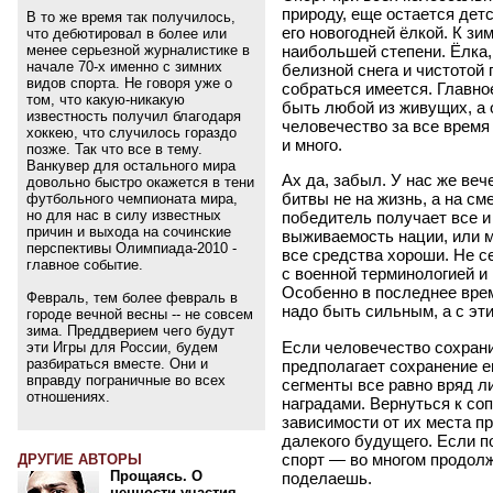
природу, еще остается де
В то же время так получилось,
его новогодней ёлкой. К зи
что дебютировал в более или
менее серьезной журналистике в
наибольшей степени. Ёлка,
начале 70-х именно с зимних
белизной снега и чистотой
видов спорта. Не говоря уже о
собраться имеется. Главное
том, что какую-никакую
быть любой из живущих, а
известность получил благодаря
человечество за все время
хоккею, что случилось гораздо
и много.
позже. Так что все в тему.
Ванкувер для остального мира
Ах да, забыл. У нас же веч
довольно быстро окажется в тени
битвы не на жизнь, а на см
футбольного чемпионата мира,
но для нас в силу известных
победитель получает все и
причин и выхода на сочинские
выживаемость нации, или м
перспективы Олимпиада-2010 -
все средства хороши. Не се
главное событие.
с военной терминологией и
Особенно в последнее вре
Февраль, тем более февраль в
надо быть сильным, а с эт
городе вечной весны -- не совсем
зима. Преддверием чего будут
Если человечество сохрани
эти Игры для России, будем
разбираться вместе. Они и
предполагает сохранение ег
вправду пограничные во всех
сегменты все равно вряд л
отношениях.
наградами. Вернуться к соп
зависимости от их места п
далекого будущего. Если п
спорт ― во многом продолже
ДРУГИЕ АВТОРЫ
Прощаясь. О
поделаешь.
ценности участия