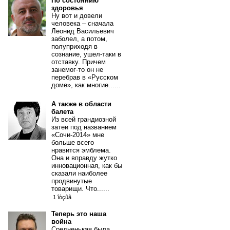
По состоянию
здоровья
Ну вот и довели
человека – сначала
Леонид Васильевич
заболел, а потом,
полуприходя в
сознание, ушел-таки в
отставку. Причем
занемог-то он не
перебрав в «Русском
доме», как многие......
А также в области
балета
Из всей грандиозной
затеи под названием
«Сочи-2014» мне
больше всего
нравится эмблема.
Она и вправду жутко
инновационная, как бы
сказали наиболее
продвинутые
товарищи. Что......
1 îòçûâ
Теперь это наша
война
Средненькая была