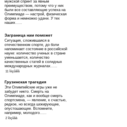
мужской спринт за явным
преимуществом, потому что у них
были все составляющие успеха на
Олимпиаде ― настрой, физическая
форма и немножко удачи. У тех
наших......
Заграница нам поможет
Ситуация, сложившаяся в
отечественном спорте, до боли
напоминает состояние в российской
науке: количество ученых в стране
уменьшается, количество
качественных статей в солидных
международных журналах......
11 îòçûâîâ
Грузинская трагедия
Эти Олимпийские игры уже не
забудет никто. Смерть на
Олимпиаде, как и вообще смерть
спортсмена, — явление, к счастью,
редкое, но всегда шокирующее,
опустошающее. Вспомните,
например, молодого......
2 îòçûâà