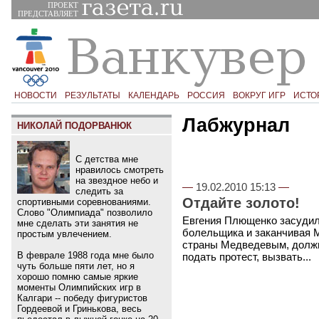
ПРОЕКТ
ПРЕДСТАВЛЯЕТ
НОВОСТИ
РЕЗУЛЬТАТЫ
КАЛЕНДАРЬ
РОССИЯ
ВОКРУГ ИГР
ИСТО
Лабжурнал
НИКОЛАЙ ПОДОРВАНЮК
С детства мне
нравилось смотреть
на звездное небо и
—
19.02.2010 15:13
—
следить за
Отдайте золото!
спортивными соревнованиями.
Слово "Олимпиада" позволило
Евгения Плющенко засудили
мне сделать эти занятия не
болельщика и заканчивая М
простым увлечением.
страны Медведевым, должн
В феврале 1988 года мне было
подать протест, вызвать...
чуть больше пяти лет, но я
хорошо помню самые яркие
моменты Олимпийских игр в
Калгари -- победу фигуристов
Гордеевой и Гринькова, весь