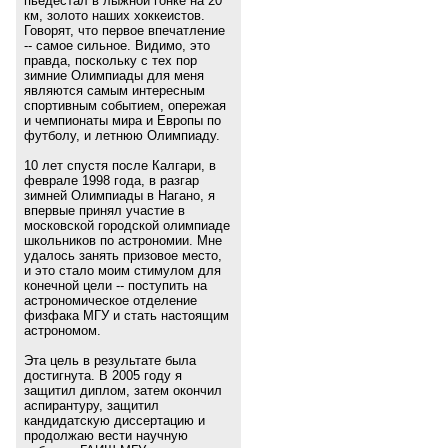
пьедестал в лыжной гонке на 20
км, золото наших хоккеистов.
Говорят, что первое впечатление
-- самое сильное. Видимо, это
правда, поскольку с тех пор
зимние Олимпиады для меня
являются самым интересным
спортивным событием, опережая
и чемпионаты мира и Европы по
футболу, и летнюю Олимпиаду.
10 лет спустя после Калгари, в
феврале 1998 года, в разгар
зимней Олимпиады в Нагано, я
впервые принял участие в
московской городской олимпиаде
школьников по астрономии. Мне
удалось занять призовое место,
и это стало моим стимулом для
конечной цели -- поступить на
астрономическое отделение
физфака МГУ и стать настоящим
астрономом.
Эта цель в результате была
достигнута. В 2005 году я
защитил диплом, затем окончил
аспирантуру, защитил
кандидатскую диссертацию и
продолжаю вести научную