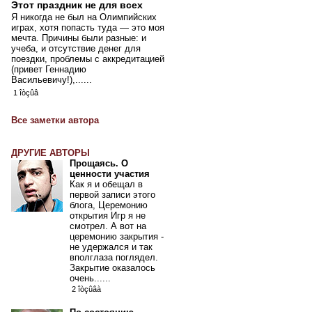
Этот праздник не для всех
Я никогда не был на Олимпийских
играх, хотя попасть туда — это моя
мечта. Причины были разные: и
учеба, и отсутствие денег для
поездки, проблемы с аккредитацией
(привет Геннадию
Васильевичу!),......
1 îòçûâ
Все заметки автора
ДРУГИЕ АВТОРЫ
Прощаясь. О
ценности участия
Как я и обещал в
первой записи этого
блога, Церемонию
открытия Игр я не
смотрел. А вот на
церемонию закрытия -
не удержался и так
вполглаза поглядел.
Закрытие оказалось
очень......
2 îòçûâà