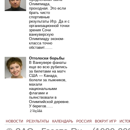
Олимпиада,
проходная. Это если
брать чисто
спортивные
результаты Игр. Да и с
организационной точки
зрения Сочи
ванкуверскую
Олимпиаду эконом-
класса точно
обставит.......
Отголоски борьбы
В Ванкувере фанаты
еще во всю рубились
за билетами на матч
США — Канада,
болели за лыжников,
махали
национальными
флагами и
пьянствовали в
Олимпийской деревне.
У берегов......
2 îòçûâà
НОВОСТИ
РЕЗУЛЬТАТЫ
КАЛЕНДАРЬ
РОССИЯ
ВОКРУГ ИГР
ИСТО