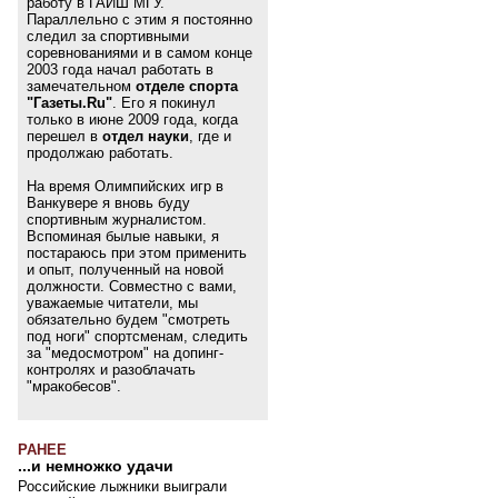
работу в ГАИШ МГУ.
Параллельно с этим я постоянно
следил за спортивными
соревнованиями и в самом конце
2003 года начал работать в
замечательном
отделе спорта
"Газеты.Ru"
. Его я покинул
только в июне 2009 года, когда
перешел в
отдел науки
, где и
продолжаю работать.
На время Олимпийских игр в
Ванкувере я вновь буду
спортивным журналистом.
Вспоминая былые навыки, я
постараюсь при этом применить
и опыт, полученный на новой
должности. Совместно с вами,
уважаемые читатели, мы
обязательно будем "смотреть
под ноги" спортсменам, следить
за "медосмотром" на допинг-
контролях и разоблачать
"мракобесов".
РАНЕЕ
...и немножко удачи
Российские лыжники выиграли