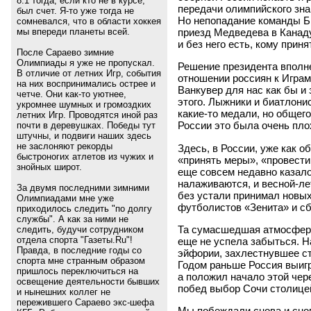
8:1 тогда, если кто не в курсе,
передачи олимпийского зна
был счет. Я-то уже тогда не
Но непопадание команды Б
сомневался, что в области хоккея
мы впереди планеты всей.
приезд Медведева в Канад
и без него есть, кому приня
После Сараево зимние
Олимпиады я уже не пропускал.
Решение президента вполне
В отличие от летних Игр, события
отношении россиян к Играм
на них воспринимались острее и
Ванкувер для нас как бы и
четче. Они как-то уютнее,
этого. Лыжники и биатлони
укромнее шумных и громоздких
какие-то медали, но общего
летних Игр. Проводятся иной раз
России это была очень пл
почти в деревушках. Победы тут
штучны, и подвиги наших здесь
не заслоняют рекорды
Здесь, в России, уже как о
быстроногих атлетов из чужих и
«принять меры», «провести
знойных широт.
еще совсем недавно казало
налаживаются, и весной-ле
За двумя последними зимними
без устали принимал новых
Олимпиадами мне уже
футболистов «Зенита» и с
приходилось следить "по долгу
службы". А как за ними не
Та сумасшедшая атмосфера 
следить, будучи сотрудником
отдела спорта "Газеты.Ru"!
еще не успела забыться. 
Правда, в последние годы со
эйфории, захлестнувшее стр
спорта мне странным образом
Годом раньше Россия выиг
пришлось переключиться на
а положил начало этой чер
освещение деятельности бывших
побед выбор Сочи столице
и нынешних коллег не
пережившего Сараево экс-шефа
Мы побеждали снова и снов