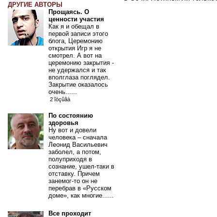
ДРУГИЕ АВТОРЫ
Прощаясь. О
ценности участия
Как я и обещал в
первой записи этого
блога, Церемонию
открытия Игр я не
смотрел. А вот на
церемонию закрытия -
не удержался и так
вполглаза поглядел.
Закрытие оказалось
очень......
2 îòçûâà
По состоянию
здоровья
Ну вот и довели
человека – сначала
Леонид Васильевич
заболел, а потом,
полуприходя в
сознание, ушел-таки в
отставку. Причем
занемог-то он не
перебрав в «Русском
доме», как многие......
Все проходит