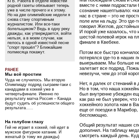
КГБ. Работа в отделе новостей
вместе с ними подрастали
родной газеты обязывает теперь
уже в числе прочего и к этому.
сознание нашептывало: «как
Но на две олимпийские недели я
нас в стране – это не прост
снова стану спортивным
поле или на льду. Это где-т
журналистом. Или все-таки
говорил Жеглов, достойных
болельщиком? Ведь в одну реку
И порой уже казалось, что 
дважды, как утверждается, войти
шестой полевой игрок на п
нельзя, а в моем случае, как
финале в Квебеке.
пелось в одной известной песне
"спорт прошёл"? Ближайшие
Потом все быстро кончилось
полмесяца покажут.
потерялся где-то в наших 
выигрываем. Мы больше не 
залетает все подряд. Пожа
РАНЕЕ
невезучи, чем до этой коро
Мы всё простим
Чуда не случилось. Мы вторую
Нет, я далек от стенаний в
Олимпиаду подряд сыграем-таки с
Но в том, что наша хоккей
канадцами в хоккей уже в
был внутренне убежден еще
четвертьфинале. Именно по
результату матча Россия – Канада
как раз не был уверен, что
будут судить об успешности общего
хоккейного золота нам в Ва
результата......
еще от поездки в Марибор,
беспомощно.
На голубом глазу
Общий результат наших сп
Гей не играет в хоккей, гей идет в
дополнил. На таблицу мед
мужское фигурное катание. И
смотреть каждый день. Куда
женатый (к тому же дважды)