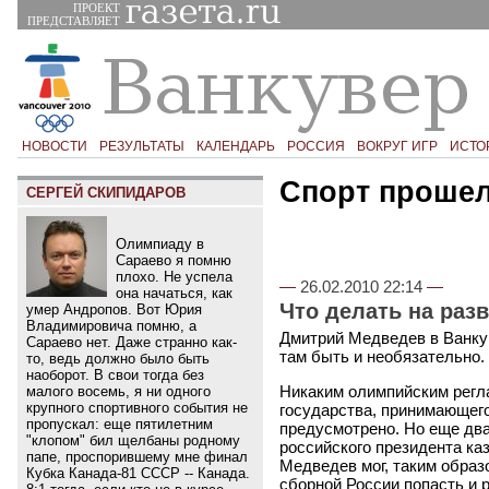
ПРОЕКТ
ПРЕДСТАВЛЯЕТ
НОВОСТИ
РЕЗУЛЬТАТЫ
КАЛЕНДАРЬ
РОССИЯ
ВОКРУГ ИГР
ИСТО
Спорт проше
СЕРГЕЙ СКИПИДАРОВ
Олимпиаду в
Сараево я помню
плохо. Не успела
—
26.02.2010 22:14
—
она начаться, как
Что делать на раз
умер Андропов. Вот Юрия
Владимировича помню, а
Дмитрий Медведев в Ванкув
Сараево нет. Даже странно как-
там быть и необязательно.
то, ведь должно было быть
наоборот. В свои тогда без
Никаким олимпийским регл
малого восемь, я ни одного
крупного спортивного события не
государства, принимающег
пропускал: еще пятилетним
предусмотрено. Но еще два
"клопом" бил щелбаны родному
российского президента ка
папе, проспорившему мне финал
Медведев мог, таким образ
Кубка Канада-81 СССР -- Канада.
сборной России попасть и 