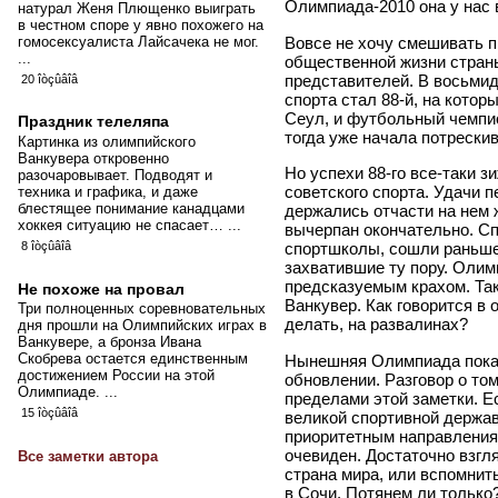
Олимпиада-2010 она у нас 
натурал Женя Плющенко выиграть
в честном споре у явно похожего на
Вовсе не хочу смешивать 
гомосексуалиста Лайсачека не мог.
...
общественной жизни страны
представителей. В восьми
20 îòçûâîâ
спорта стал 88-й, на кото
Сеул, и футбольный чемпио
Праздник телеляпа
тогда уже начала потрески
Картинка из олимпийского
Ванкувера откровенно
Но успехи 88-го все-таки 
разочаровывает. Подводят и
советского спорта. Удачи п
техника и графика, и даже
блестящее понимание канадцами
держались отчасти на нем 
хоккея ситуацию не спасает… ...
вычерпан окончательно. С
спортшколы, сошли раньше,
8 îòçûâîâ
захватившие ту пору. Олим
предсказуемым крахом. Так
Не похоже на провал
Ванкувер. Как говорится в 
Три полноценных соревновательных
делать, на развалинах?
дня прошли на Олимпийских играх в
Ванкувере, а бронза Ивана
Скобрева остается единственным
Нынешняя Олимпиада показ
достижением России на этой
обновлении. Разговор о том
Олимпиаде. ...
пределами этой заметки. Е
15 îòçûâîâ
великой спортивной держав
приоритетным направления
очевиден. Достаточно взгля
Все заметки автора
страна мира, или вспомнить
в Сочи. Потянем ли только?