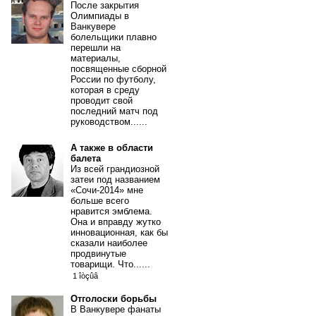
После закрытия
Олимпиады в
Ванкувере
болельщики плавно
перешли на
материалы,
посвященные сборной
России по футболу,
которая в среду
проводит свой
последний матч под
руководством......
А также в области
балета
Из всей грандиозной
затеи под названием
«Сочи-2014» мне
больше всего
нравится эмблема.
Она и вправду жутко
инновационная, как бы
сказали наиболее
продвинутые
товарищи. Что......
1 îòçûâ
Отголоски борьбы
В Ванкувере фанаты