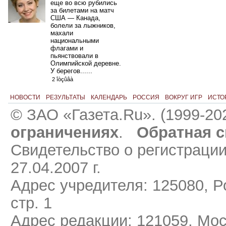
еще во всю рубились
за билетами на матч
США — Канада,
болели за лыжников,
махали
национальными
флагами и
пьянствовали в
Олимпийской деревне.
У берегов......
2 îòçûâà
НОВОСТИ
РЕЗУЛЬТАТЫ
КАЛЕНДАРЬ
РОССИЯ
ВОКРУГ ИГР
ИСТО
© ЗАО «Газета.Ru». (1999-20
ограничениях
.
Обратная с
Свидетельство о регистраци
27.04.2007 г.
Адрес учредителя: 125080, Ро
стр. 1
Адрес редакции: 121059, Мос