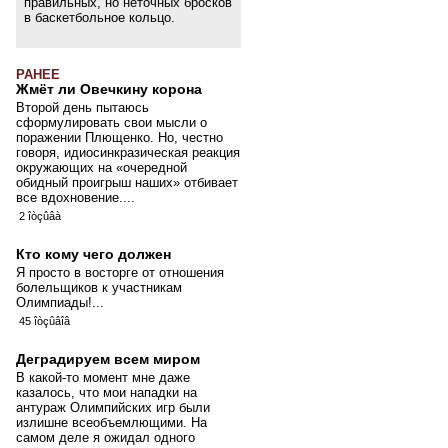
правильных, но неточных бросков
в баскетбольное кольцо.
РАНЕЕ
Жмёт ли Овечкину корона
Второй день пытаюсь
сформулировать свои мысли о
поражении Плющенко. Но, честно
говоря, идиосинкразическая реакция
окружающих на «очередной
обидный проигрыш наших» отбивает
все вдохновение....
2 îòçûâà
Кто кому чего должен
Я просто в восторге от отношения
болельщиков к участникам
Олимпиады!...
45 îòçûâîâ
Деградируем всем миром
В какой-то момент мне даже
казалось, что мои нападки на
антураж Олимпийских игр были
излишне всеобъемлющими. На
самом деле я ожидал одного