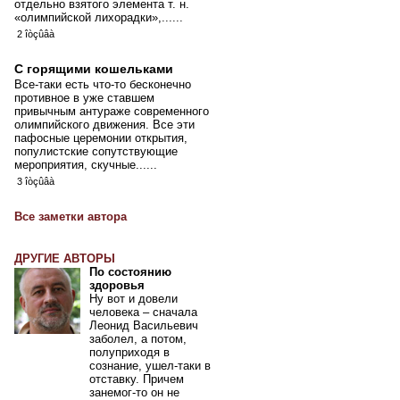
отдельно взятого элемента т. н.
«олимпийской лихорадки»,......
2 îòçûâà
С горящими кошельками
Все-таки есть что-то бесконечно
противное в уже ставшем
привычным антураже современного
олимпийского движения. Все эти
пафосные церемонии открытия,
популистские сопутствующие
мероприятия, скучные......
3 îòçûâà
Все заметки автора
ДРУГИЕ АВТОРЫ
По состоянию
здоровья
Ну вот и довели
человека – сначала
Леонид Васильевич
заболел, а потом,
полуприходя в
сознание, ушел-таки в
отставку. Причем
занемог-то он не