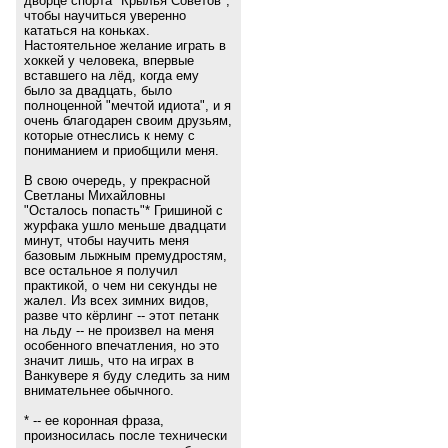
дворце спорта "Крылья Советов",
чтобы научиться уверенно
кататься на коньках.
Настоятельное желание играть в
хоккей у человека, впервые
вставшего на лёд, когда ему
было за двадцать, было
полноценной "мечтой идиота", и я
очень благодарен своим друзьям,
которые отнеслись к нему с
пониманием и приобщили меня.
В свою очередь, у прекрасной
Светланы Михайловны
"Осталось попасть"* Гришиной с
журфака ушло меньше двадцати
минут, чтобы научить меня
базовым лыжным премудростям,
все остальное я получил
практикой, о чем ни секунды не
жалел. Из всех зимних видов,
разве что кёрлинг -- этот петанк
на льду -- не произвел на меня
особенного впечатления, но это
значит лишь, что на играх в
Ванкувере я буду следить за ним
внимательнее обычного.
* -- ее коронная фраза,
произносилась после технически