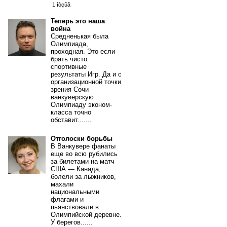
1 îòçûâ
Теперь это наша
война
Средненькая была
Олимпиада,
проходная. Это если
брать чисто
спортивные
результаты Игр. Да и с
организационной точки
зрения Сочи
ванкуверскую
Олимпиаду эконом-
класса точно
обставит.......
Отголоски борьбы
В Ванкувере фанаты
еще во всю рубились
за билетами на матч
США — Канада,
болели за лыжников,
махали
национальными
флагами и
пьянствовали в
Олимпийской деревне.
У берегов......