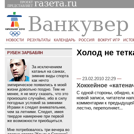
ПРОЕКТ
ПРЕДСТАВЛЯЕТ
НОВОСТИ
РЕЗУЛЬТАТЫ
КАЛЕНДАРЬ
РОССИЯ
ВОКРУГ ИГР
ИСТО
Холод не тетк
РУБЕН ЗАРБАБЯН
За исключением
катанья на санках,
зимние виды спорта
—
23.02.2010 22:29
—
как нечто
Хоккейное «катен
эмпирическое появились в моей
жизни довольно поздно. Тем не
С одной стороны, обидно, к
менее, я не могу сказать, что это
новой записи, читатели на
произошло случайно, ибо в силу
комментарии к предыдущей, 
погодных условий за зимними
Играми я следил внимательнее,
лестно, переполняет...
чем за летними. Следил, имея
твердое намерение при первой
же возможности приобщиться.
Мне потребовалось три вечера во