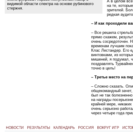
А в целом вс
видимой области спектра на основе рубинового
на те, которы
стержня.
зрителей. Бол
редкая аудито
– И как проходили в
– Все решила стрельб
прямо скажем, резуль
очень сосредоточен. 
временам лучшим пока
Клас Лестандер. Его 
винтовками, из которы
мишеней, я подумал, ч
поздравлять Турвайнен
точно в цель!
– Третье место на п
– Сложно сказать. Ол
общекомандный зачет,
был не так болезненно
на награды посерьезне
крайней мере, никаких
очень серьезно работа
через четыре года пр
НОВОСТИ
РЕЗУЛЬТАТЫ
КАЛЕНДАРЬ
РОССИЯ
ВОКРУГ ИГР
ИСТО