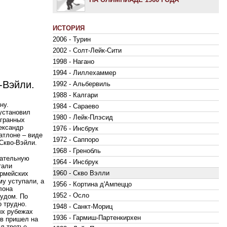
ИСТОРИЯ
2006 - Турин
2002 - Солт-Лейк-Сити
1998 - Нагано
1994 - Лиллехаммер
-Вэйли.
1992 - Альбервиль
1988 - Калгари
ну.
1984 - Сараево
 установил
1980 - Лейк-Плэсид
игранных
ександр
1976 - Инсбрук
атлоне – виде
1972 - Саппоро
 Скво-Вэйли.
1968 - Гренобль
зательную
1964 - Инсбрук
тали
1960 - Скво Вэлли
армейских
му уступали, а
1956 - Кортина д'Ампеццо
лона
1952 - Осло
рудом. По
о трудно.
1948 - Санкт-Мориц
ых рубежах
1936 - Гармиш-Партенкирхен
ов пришел на
ял третье