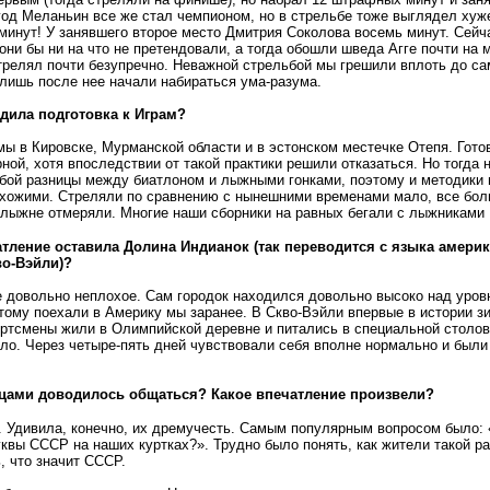
год Меланьин все же стал чемпионом, но в стрельбе тоже выглядел хуж
инут! У занявшего второе место Дмитрия Соколова восемь минут. Сейч
они бы ни на что не претендовали, а тогда обошли шведа Агге почти на 
стрелял почти безупречно. Неважной стрельбой мы грешили вплоть до с
лишь после нее начали набираться ума-разума.
одила подготовка к Играм?
мы в Кировске, Мурманской области и в эстонском местечке Отепя. Гот
ной, хотя впоследствии от такой практики решили отказаться. Но тогда
обой разницы между биатлоном и лыжными гонками, поэтому и методики 
охожими. Стреляли по сравнению с нынешними временами мало, все бо
 лыжне отмеряли. Многие наши сборники на равных бегали с лыжниками
атление оставила Долина Индианок
(
так переводится с языка амери
во-Вэйли)?
е довольно неплохое. Сам городок находился довольно высоко над уро
этому поехали в Америку мы заранее. В Скво-Вэйли впервые в истории з
ртсмены жили в Олимпийской деревне и питались в специальной столов
ло. Через четыре-пять дней чувствовали себя вполне нормально и были
нцами доводилось общаться? Какое впечатление произвели?
. Удивила, конечно, их дремучесть. Самым популярным вопросом было:
квы СССР на наших куртках?». Трудно было понять, как жители такой р
ь, что значит СССР.