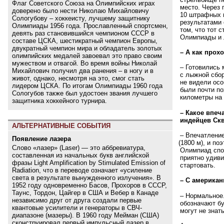
Флаг Советского Союза на Олимпийских играх
место. Через 
доверено было нести Николаю Михайловичу
10 штрафных м
Сологубову – хоккеисту, лучшему защитнику
результатами 
Олимпиады 1956 года. Прославленный спортсмен,
том, что тот 
девять раз становившийся чемпионом СССР в
Олимпиады и 
составе ЦСКА, шестикратный чемпион Европы,
двукратный чемпион мира и обладатель золотых
– А как прох
олимпийских медалей завоевал это право своим
мужеством и отвагой. Во время войны Николай
– Готовились 
Михайлович получил два ранения – в ногу и в
с лыжной сбор
живот, однако, несмотря на это, смог стать
не видели ос
лидером ЦСКА. По итогам Олимпиады 1960 года
были почти п
Сологубов также был удостоен звания лучшего
километры на
защитника хоккейного турнира.
– Какое впеч
индейцев Ск
АЛЬТЕРНАТИВНЫЕ СОБЫТИЯ
– Впечатлени
Появление лазера
(
1800 м), и по
Слово «лазер» (Laser) — это аббревиатура,
Олимпиад спо
составленная из начальных букв английской
приятно удиви
фразы Light Amplification by Stimulated Emission of
стартовать.
Radiation, что в переводе означает «усиление
света в результате вынужденного излучения». В
– С америка
1952 году одновременно Басов, Прохоров в СССР,
Таунс, Тордон, Цайгер в США и Вебер в Канаде
– Нормальное
независимо друг от друга создали первые
обозначают бу
квантовые усилители и генераторы в СВЧ-
могут не знат
диапазоне (мазеры). В 1960 году Мейман (США)
сконструировал первый импульсный лазер в