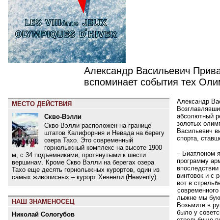
Александр Васильевич Прива
вспоминает события тех Оли
Александр Ва
МЕСТО ДЕЙСТВИЯ
Возглавлявший
абсолютный ре
Скво-Вэлли
золотых олим
Скво-Вэлли расположен на границе
Васильевич в
штатов Калифорния и Невада на берегу
спорта, ставш
озера Тахо. Это современный
горнолыжный комплекс на высоте 1900
– Биатлоном 
м, с 34 подъемниками, протянутыми к шести
программу арм
вершинам. Кроме Скво Вэлли на берегах озера
впоследствии 
Тахо еще десять горнолыжных курортов, один из
винтовок и с 
самых живописных – курорт Хевенли (Heavenly).
вот в стрельб
(
современного 
лыжне мы букв
НАШ ЗНАМЕНОСЕЦ
Возьмите в р
было у советс
Николай Сологубов
стрельбище п