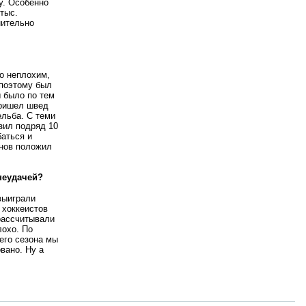
у. Особенно
 тыс.
нительно
о неплохим,
 поэтому был
 было по тем
пришел швед
льба. С теми
зил подряд 10
аться и
онов положил
неудачей?
выиграли
 хоккеистов
 рассчитывали
лохо. По
его сезона мы
вано. Ну а