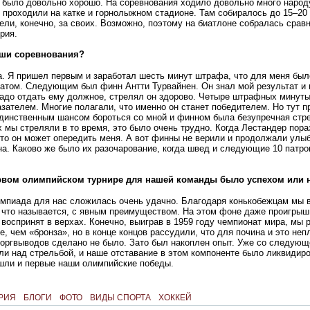
е было довольно хорошо. На соревнования ходило довольно много народ
е проходили на катке и горнолыжном стадионе. Там собиралось до 15–20
ели, конечно, за своих. Возможно, поэтому на биатлоне собралась срав
рия.
аши соревнования?
а. Я пришел первым и заработал шесть минут штрафа, что для меня был
татом. Следующим был финн Антти Турвайнен. Он знал мой результат и
Надо отдать ему должное, стрелял он здорово. Четыре штрафных минуты
зателем. Многие полагали, что именно он станет победителем. Но тут 
единственным шансом бороться со мной и финном была безупречная стре
х мы стреляли в то время, это было очень трудно. Когда Лестандер пора
то он может опередить меня. А вот финны не верили и продолжали улыб
а. Каково же было их разочарование, когда швед и следующие 10 патр
ервом олимпийском турнире для нашей команды было успехом или 
импиада для нас сложилась очень удачно. Благодаря конькобежцам мы 
 что называется, с явным преимуществом. На этом фоне даже проигрыш
 воспринят в верхах. Конечно, выиграв в 1959 году чемпионат мира, мы
е, чем «бронза», но в конце концов рассудили, что для почина и это неп
 оргвыводов сделано не было. Зато был накоплен опыт. Уже со следующ
ли над стрельбой, и наше отставание в этом компоненте было ликвидиро
ишли и первые наши олимпийские победы.
РИЯ
БЛОГИ
ФОТО
ВИДЫ СПОРТА
ХОККЕЙ