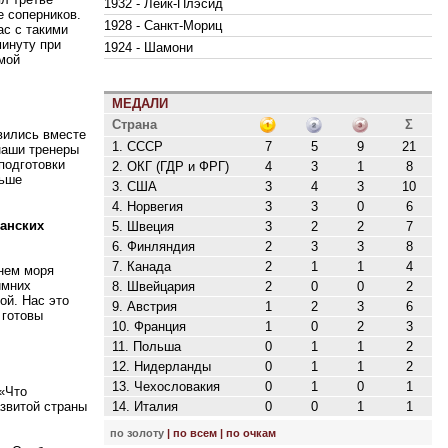
1932 - Лейк-Плэсид
е соперников.
1928 - Санкт-Мориц
ас с такими
минуту при
1924 - Шамони
амой
МЕДАЛИ
Страна
Σ
овились вместе
1. СССР
7
5
9
21
 наши тренеры
подготовки
2. ОКГ (ГДР и ФРГ)
4
3
1
8
льше
3. США
3
4
3
10
4. Нор­ве­гия
3
3
0
6
канских
5. Шве­ция
3
2
2
7
6. Фин­лян­дия
2
3
3
8
7. Ка­на­да
2
1
1
4
внем моря
имних
8. Швей­ца­рия
2
0
0
2
ой. Нас это
9. Ав­стрия
1
2
3
6
 готовы
10. Фран­ция
1
0
2
3
11. Поль­ша
0
1
1
2
12. Ни­дер­лан­ды
0
1
1
2
13. Че­хо­сло­ва­кия
0
1
0
1
 «Что
азвитой страны
14. Ита­лия
0
0
1
1
по золоту
|
по всем
|
по очкам