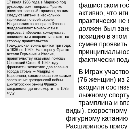
17 июля 1936 года в Марокко под
фашистском гос
руководством генерала Франко
восстает военный гарнизон, за ним
активно, что иг
следуют мятежи в нескольких
практически не
гарнизонах по всей стране.
Националистов генерала Франко
должен был зан
поддерживают монархисты и
церковь. Либералы, коммунисты,
позицию в этом 
социалисты и анархисты встают на
сторону правительства.
сумев проявить
Гражданская война длится три года:
с 1936 по 1939г. На сторону Франко
принципиальнос
встали Германия и Италия,
фактически под
правительству оказывал помощь
Советский Союз. В 1939 году
франкисты захватили два главных
В Играх участв
города страны – Мадрид и
Барселона, ознаменовав тем самым
(
76 женщин) из 
завершение гражданской войны.
Диктаторский режим Франко
входили состяз
сохранялся до его смерти – в 1975
году.
лыжному спорт
трамплина и вп
виды), скоростному 
фигурному катанию 
Расширилось прису