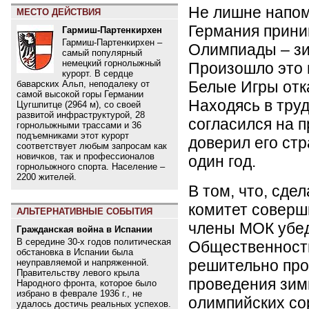
Не лишне напомн
МЕСТО ДЕЙСТВИЯ
Германия прини
Гармиш-Партенкирхен
Гармиш-Партенкирхен –
Олимпиады – з
самый популярный
немецкий горнолыжный
Произошло это п
курорт. В сердце
Белые Игры отк
баварских Альп, неподалеку от
самой высокой горы Германии
Находясь в тру
Цугшпитце (2964 м), со своей
развитой инфраструктурой, 28
согласился на 
горнолыжными трассами и 36
подъемниками этот курорт
доверил его ст
соответствует любым запросам как
новичков, так и профессионалов
один год.
горнолыжного спорта. Население –
2200 жителей.
В том, что, сде
комитет соверш
АЛЬТЕРНАТИВНЫЕ СОБЫТИЯ
члены МОК убед
Гражданская война в Испании
В середине 30-х годов политическая
Общественность
обстановка в Испании была
решительно про
неуправляемой и напряженной.
Правительству левого крыла
проведения зим
Народного фронта, которое было
избрано в феврале 1936 г., не
олимпийских со
удалось достичь реальных успехов.