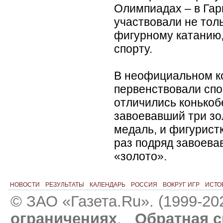
Олимпиадах – в Га
участвовали не тол
фигурному катанию,
спорту.
В неофициальном к
первенствовали сп
отличились конькоб
завоевавший три зо
медаль, и фигуристк
раз подряд завоев
«золото».
НОВОСТИ
РЕЗУЛЬТАТЫ
КАЛЕНДАРЬ
РОССИЯ
ВОКРУГ ИГР
ИСТО
© ЗАО «Газета.Ru». (1999-20
ограничениях
.
Обратная с