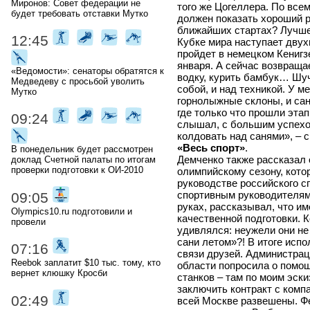
Миронов: Совет федерации не
того же Цогеллера. По всем
будет требовать отставки Мутко
должен показать хороший ре
ближайших стартах? Лучше 
12:45
Кубке мира наступает дву
пройдет в немецком Кенигзе
января. А сейчас возвраща
«Ведомости»: сенаторы обратятся к
водку, курить бамбук… Шуч
Медведеву с просьбой уволить
собой, и над техникой. У ме
Мутко
горнолыжные склоны, и сан
где только что прошли этап
09:24
слышал, с большим успехом
колдовать над санями», – 
«Весь спорт»
.
В понедельник будет рассмотрен
Демченко также рассказал 
доклад Счетной палаты по итогам
проверки подготовки к ОИ-2010
олимпийскому сезону, кото
руководстве российского с
спортивным руководителям,
09:05
руках, рассказывал, что им
Olympics10.ru подготовили и
качественной подготовки. К
провели
удивлялся: неужели они не
сани летом»?! В итоге исп
07:16
связи друзей. Администрац
Reebok заплатит $10 тыс. тому, кто
области попросила о помо
вернет клюшку Кросби
станков – там по моим эск
заключить контракт с комп
02:49
всей Москве развешены. Фе