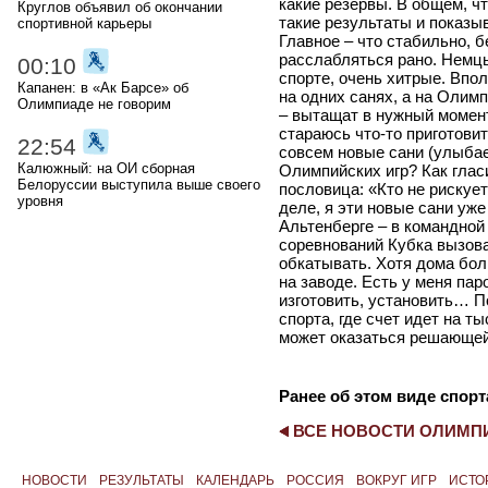
какие резервы. В общем, чт
Круглов объявил об окончании
такие результаты и показыв
спортивной карьеры
Главное – что стабильно, б
расслабляться рано. Немцы
00:10
спорте, очень хитрые. Впо
Капанен: в «Ак Барсе» об
на одних санях, а на Олим
Олимпиаде не говорим
– вытащат в нужный момент
стараюсь что-то приготовит
22:54
совсем новые сани (улыба
Калюжный: на ОИ сборная
Олимпийских игр? Как глас
Белоруссии выступила выше своего
пословица: «Кто не рискует
уровня
деле, я эти новые сани уже
Альтенберге – в командной
соревнований Кубка вызова
обкатывать. Хотя дома бол
на заводе. Есть у меня пар
изготовить, установить… П
спорта, где счет идет на 
может оказаться решающе
Ранее об этом виде спорт
ВСЕ НОВОСТИ ОЛИМ
НОВОСТИ
РЕЗУЛЬТАТЫ
КАЛЕНДАРЬ
РОССИЯ
ВОКРУГ ИГР
ИСТО