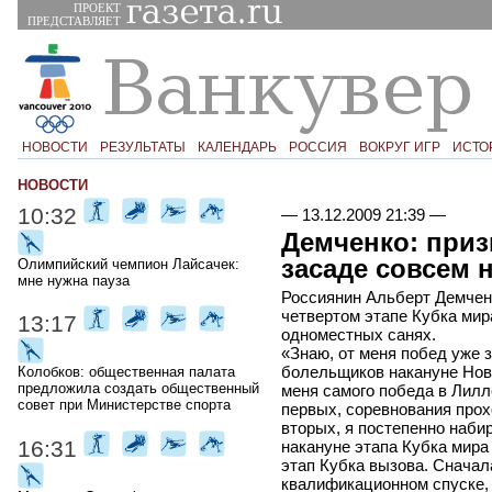
ПРОЕКТ
ПРЕДСТАВЛЯЕТ
НОВОСТИ
РЕЗУЛЬТАТЫ
КАЛЕНДАРЬ
РОССИЯ
ВОКРУГ ИГР
ИСТО
НОВОСТИ
10:32
—
13.12.2009 21:39
—
Демченко: приз
засаде совсем 
Олимпийский чемпион Лайсачек:
мне нужна пауза
Россиянин Альберт Демчен
четвертом этапе Кубка мир
13:17
одноместных санях.
«Знаю, от меня побед уже 
болельщиков накануне Новог
Колобков: общественная палата
предложила создать общественный
меня самого победа в Лилл
совет при Министерстве спорта
первых, соревнования прох
вторых, я постепенно наби
16:31
накануне этапа Кубка мира
этап Кубка вызова. Сначал
квалификационном спуске, 